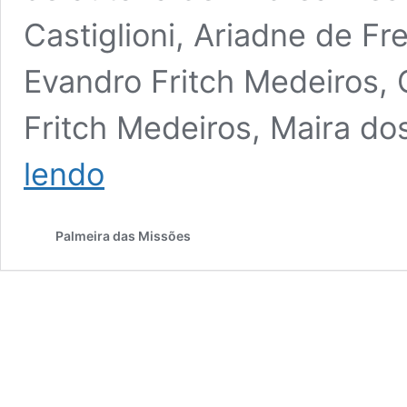
Castiglioni, Ariadne de Fr
Evandro Fritch Medeiros,
Fritch Medeiros, Maira do
Grupo
lendo
de
Pesquisas
da
Palmeira das Missões
UFSM-
PM
lança
o
livro
“O
maravilhoso
mundo
dos