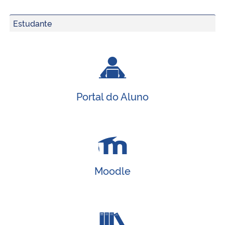
Estudante
Secretaria-Geral
Secretaria de Governo
Gabinete de Segurança Institucional
Portal do Aluno
Advocacia-Geral da União
Banco Central do Brasil
Planalto
Moodle