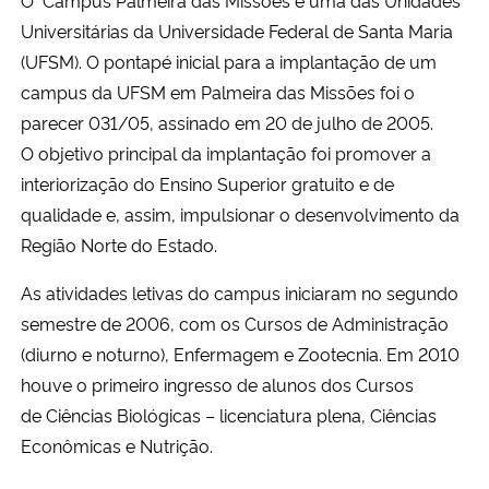
Estudantes já podem fazer a Avaliação do Processo de 
Ministério da Cidadania
Universitárias da Universidade Federal de Santa Maria
UFSM-PM inicia celebrações alusivas aos 20 anos com se
(UFSM). O pontapé inicial para a implantação de um
Ministério da Saúde
campus da UFSM em Palmeira das Missões foi o
parecer 031/05, assinado em 20 de julho de 2005.
Ministério de Minas e Energia
O objetivo principal da implantação foi promover a
interiorização do Ensino Superior gratuito e de
Ministério da Ciência, Tecnologia, Inovações e Comunicações
qualidade e, assim, impulsionar o desenvolvimento da
Região Norte do Estado.
Ministério do Meio Ambiente
As atividades letivas do campus iniciaram no segundo
Ministério do Turismo
semestre de 2006, com os Cursos de Administração
(diurno e noturno), Enfermagem e Zootecnia. Em 2010
Ministério do Desenvolvimento Regional
houve o primeiro ingresso de alunos dos Cursos
de Ciências Biológicas – licenciatura plena, Ciências
Controladoria-Geral da União
Econômicas e Nutrição.
Ministério da Mulher, da Família e dos Direitos Humanos