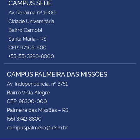
CAMPUS SEDE
Av. Roraima nº 1000
Secretaria-Geral
Cidade Universitária
Bairro Camobi
Secretaria de Governo
Santa Maria - RS
CEP: 97105-900
Gabinete de Segurança Institucional
+55 (55) 3220-8000
Advocacia-Geral da União
CAMPUS PALMEIRA DAS MISSÕES
Banco Central do Brasil
Av. Independência, nº 3751
Bairro Vista Alegre
Planalto
CEP: 98300-000
Palmeira das Missões – RS
(55) 3742-8800
campuspalmeira@ufsm.br