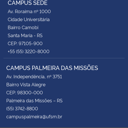
CAMPUS SEDE
Av. Roraima nº 1000
Secretaria-Geral
Cidade Universitária
Bairro Camobi
Secretaria de Governo
Santa Maria - RS
CEP: 97105-900
Gabinete de Segurança Institucional
+55 (55) 3220-8000
Advocacia-Geral da União
CAMPUS PALMEIRA DAS MISSÕES
Banco Central do Brasil
Av. Independência, nº 3751
Bairro Vista Alegre
Planalto
CEP: 98300-000
Palmeira das Missões – RS
(55) 3742-8800
campuspalmeira@ufsm.br