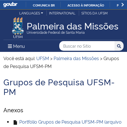
COMUNICA BR
ACESSO À INFORMAÇÃO
PARTI
Casa Civil
LANGUAGES
INTERNATIONAL
SÍTIOS DA UFSM
IR
PARA
Palmeira das Missões
Ministério da Justiça e Segurança Pública
O
Universidade Federal de Santa Maria
CONTEÚDO
Ministério da Defesa
Buscar no no Sítio
Busca
Busca:
Menu Principal do Sítio
Menu
Busc
Ministério das Relações Exteriores
Você está aqui:
UFSM
>
Palmeira das Missões
>
Grupos
de Pesquisa UFSM-PM
Ministério da Economia
Grupos de Pesquisa UFSM-
Início do conteúdo
Ministério da Infraestrutura
PM
Ministério da Agricultura, Pecuária e Abastecimento
Anexos
Ministério da Educação
Portfólio Grupos de Pesquisa UFSM-PM (arquivo