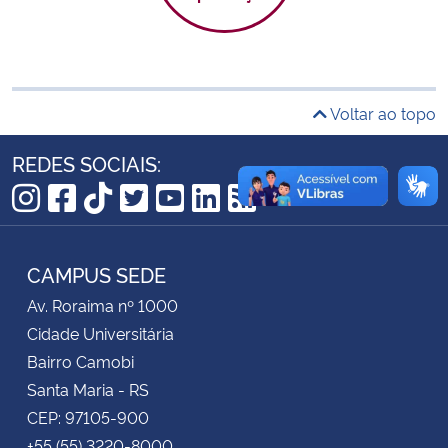
Secretaria-Geral
Secretaria de Governo
Voltar ao topo
Gabinete de Segurança Institucional
REDES SOCIAIS:
Advocacia-Geral da União
Instagram
Facebook
TikTok
Twitter
YouTube
LinkedIn
RSS
Banco Central do Brasil
CAMPUS SEDE
Av. Roraima nº 1000
Planalto
Cidade Universitária
Bairro Camobi
Santa Maria - RS
CEP: 97105-900
+55 (55) 3220-8000