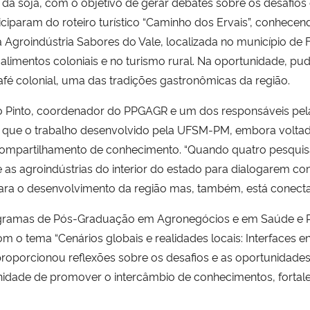
a da soja, com o objetivo de gerar debates sobre os desafio
ticiparam do roteiro turístico “Caminho dos Ervais”, conhec
 a Agroindústria Sabores do Vale, localizada no município de
 alimentos coloniais e no turismo rural. Na oportunidade, p
fé colonial, uma das tradições gastronômicas da região.
 Pinto
, coordenador do PPGAGR e um dos responsáveis pela 
ncia que o trabalho desenvolvido pela UFSM-PM, embora volta
compartilhamento de conhecimento. “Quando quatro pesquis
 as agroindústrias do interior do estado para dialogarem 
ara o desenvolvimento da região mas, também, está conect
gramas de Pós-Graduação em Agronegócios e em Saúde e R
Com o tema
“Cenários globais e realidades locais: Interfaces 
proporcionou reflexões sobre os desafios e as oportunidade
tunidade de promover o intercâmbio de conhecimentos, fortale