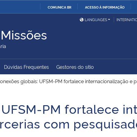
COMUNICA BR
ACESSO À INFORMAÇÃO
Ministério da Defesa
Ministério das Relações
Mini
IR
LANGUAGES
INTERNATI
Exteriores
PARA
 Missões
O
Ministério da Cidadania
Ministério da Saúde
Mini
CONTEÚDO
ria
Dúvidas Frequentes
Gestores do sítio
Ministério do
Controladoria-Geral da
Mini
Desenvolvimento Regional
União
Famí
onexões globais: UFSM-PM fortalece internacionalização e 
Hum
 UFSM-PM fortalece in
Advocacia-Geral da União
Banco Central do Brasil
Plan
arcerias com pesquisad