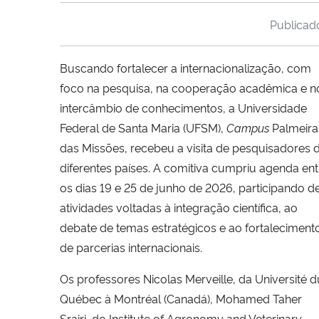
Publica
Buscando fortalecer a internacionalização, com
foco na pesquisa, na cooperação acadêmica e n
intercâmbio de conhecimentos, a Universidade
Federal de Santa Maria (UFSM),
Campus
Palmeira
das Missões, recebeu a visita de pesquisadores 
diferentes países. A comitiva cumpriu agenda ent
os dias 19 e 25 de junho de 2026, participando d
atividades voltadas à integração científica, ao
debate de temas estratégicos e ao fortaleciment
de parcerias internacionais.
Os professores Nicolas Merveille, da Université d
Québec à Montréal (Canadá), Mohamed Taher
Srairi, do Institute of Agronomy and Veterinary