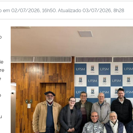
do em
02/07/2026, 16h50
. Atualizado
03/07/2026, 8h28
o
de
re
e
o
u