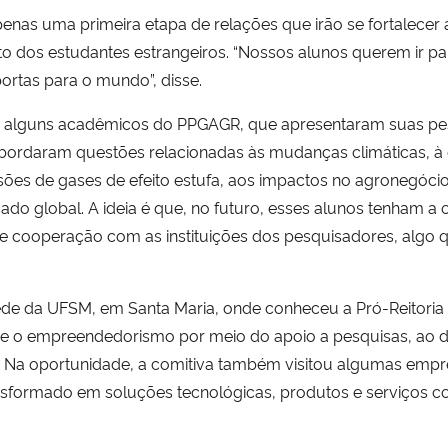
nas uma primeira etapa de relações que irão se fortalecer 
 dos estudantes estrangeiros. “Nossos alunos querem ir par
ortas para o mundo”, disse.
m alguns acadêmicos do PPGAGR, que apresentaram suas pe
 abordaram questões relacionadas às mudanças climáticas, 
issões de gases de efeito estufa, aos impactos no agronegóci
ado global. A ideia é que, no futuro, esses alunos tenham a
de cooperação com as instituições dos pesquisadores, algo q
sede da UFSM, em Santa Maria, onde conheceu a Pró-Reitor
o e o empreendedorismo por meio do apoio a pesquisas, ao 
e. Na oportunidade, a comitiva também visitou algumas emp
ansformado em soluções tecnológicas, produtos e serviços c