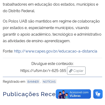
trabalhadores em educação dos estados, municípios e
do Distrito Federal.
Secretaria-Geral
Os Polos UAB são mantidos em regime de colaboração
Secretaria de Governo
por estados e, especialmente municípios, visando
garantir o apoio acadêmico, tecnológico e administrativo
Gabinete de Segurança Institucional
às atividades de ensino-aprendizagem.
Advocacia-Geral da União
Fonte:
http://www.capes.gov.br/educacao-a-distancia
Banco Central do Brasil
Divulgue este conteúdo:
https://ufsm.br/r-625-165
Copiar
Planalto
para área de trans
Registrado em
,
BANNER
NOTÍCIAS
Publicações Recentes