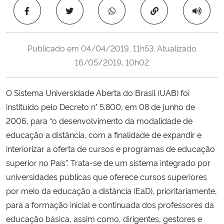
Ministério da Cidadania
Copiar para área 
Ministério da Saúde
Publicado em
04/04/2019, 11h53
. Atualizado
16/05/2019, 10h02
Ministério de Minas e Energia
Ministério da Ciência, Tecnologia, Inovações e Comunicações
O Sistema Universidade Aberta do Brasil (UAB) foi
instituído pelo Decreto n° 5.800, em 08 de junho de
Ministério do Meio Ambiente
2006, para “o desenvolvimento da modalidade de
educação a distância, com a finalidade de expandir e
Ministério do Turismo
interiorizar a oferta de cursos e programas de educação
superior no País”. Trata-se de um sistema integrado por
Ministério do Desenvolvimento Regional
universidades públicas que oferece cursos superiores
por meio da educação a distância (EaD), prioritariamente,
Controladoria-Geral da União
para a formação inicial e continuada dos professores da
educação básica, assim como, dirigentes, gestores e
Ministério da Mulher, da Família e dos Direitos Humanos