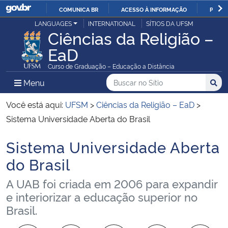
COMUNICA BR
ACESSO À INFORMAÇÃO
PARTI
Casa Civil
LANGUAGES
INTERNATIONAL
SÍTIOS DA UFSM
IR
Ciências da Religião –
PARA
EaD
Ministério da Justiça e Segurança Pública
O
Curso de Graduação – Educação a Distância
CONTEÚDO
Ministério da Defesa
Buscar no no Sítio
Busca
Busca:
Menu Principal do Sítio
Menu
Busc
Ministério das Relações Exteriores
Você está aqui:
UFSM
>
Ciências da Religião – EaD
>
Sistema Universidade Aberta do Brasil
Ministério da Economia
Sistema Universidade Aberta
Início do conteúdo
Ministério da Infraestrutura
do Brasil
A UAB foi criada em 2006 para expandir
Ministério da Agricultura, Pecuária e Abastecimento
e interiorizar a educação superior no
Brasil.
Ministério da Educação