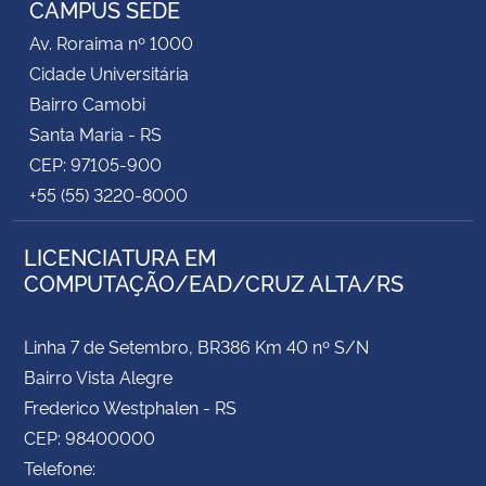
CAMPUS SEDE
Av. Roraima nº 1000
Secretaria-Geral
Cidade Universitária
Bairro Camobi
Secretaria de Governo
Santa Maria - RS
CEP: 97105-900
Gabinete de Segurança Institucional
+55 (55) 3220-8000
Advocacia-Geral da União
LICENCIATURA EM
COMPUTAÇÃO/EAD/CRUZ ALTA/RS
Banco Central do Brasil
Planalto
Linha 7 de Setembro, BR386 Km 40 nº S/N
Bairro Vista Alegre
Frederico Westphalen - RS
CEP: 98400000
Telefone: