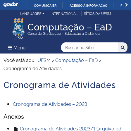
COMUNICA BR
ACESSO À INFORMAÇÃO
PARTI
Casa Civil
LANGUAGES
INTERNATIONAL
SÍTIOS DA UFSM
IR
PARA
Computação – EaD
Ministério da Justiça e Segurança Pública
O
Curso de Graduação – Educação a Distância
CONTEÚDO
Ministério da Defesa
Buscar no no Sítio
Busca
Busca:
Menu Principal do Sítio
Menu
Busc
Ministério das Relações Exteriores
Você está aqui:
UFSM
>
Computação – EaD
>
Cronograma de Atividades
Ministério da Economia
Cronograma de Atividades
Início do conteúdo
Ministério da Infraestrutura
Cronograma de Atividades – 2023
Ministério da Agricultura, Pecuária e Abastecimento
Anexos
Ministério da Educação
Cronograma de Atividades 2023/1 (arquivo pdf,