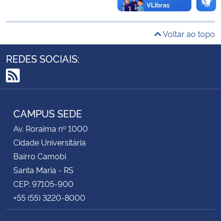
Secretaria-Geral
Voltar ao topo
Secretaria de Governo
REDES SOCIAIS:
Gabinete de Segurança Institucional
RSS
Advocacia-Geral da União
CAMPUS SEDE
Av. Roraima nº 1000
Banco Central do Brasil
Cidade Universitária
Planalto
Bairro Camobi
Santa Maria - RS
CEP: 97105-900
+55 (55) 3220-8000