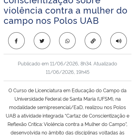
Ministério da Cidadania
violência contra a mulher do
campo nos Polos UAB
Ministério da Saúde
Ministério de Minas e Energia
Copiar para área 
Ministério da Ciência, Tecnologia, Inovações e Comunicações
Publicado em
11/06/2026, 8h34
. Atualizado
Ministério do Meio Ambiente
11/06/2026, 19h45
Ministério do Turismo
O Curso de Licenciatura em Educação do Campo da
Universidade Federal de Santa Maria (UFSM), na
Ministério do Desenvolvimento Regional
modalidade semipresencial/EaD, realizou nos Polos
UAB a atividade integrada “Cartaz de Conscientização e
Controladoria-Geral da União
Reflexão Crítica: Violência contra a Mulher do Campo”,
desenvolvida no âmbito das disciplinas voltadas às
Ministério da Mulher, da Família e dos Direitos Humanos