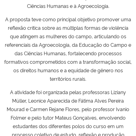
Ciências Humanas e à Agroecologia.
Secretaria-Geral
A proposta teve como principal objetivo promover uma
reflexão crítica sobre as múltiplas formas de violência
Secretaria de Governo
que atingem as mulheres do campo, articulando os
referenciais da Agroecologia, da Educação do Campo e
Gabinete de Segurança Institucional
das Ciências Humanas, fortalecendo processos
formativos comprometidos com a transformação social,
Advocacia-Geral da União
os direitos humanos e a equidade de gênero nos
territórios rurais.
Banco Central do Brasil
A atividade foi organizada pelas professoras Liziany
Planalto
Müller, Leonice Aparecida de Fátima Alves Pereira
Mourad e Carmen Rejane Flores, pelo professor Ivanio
Folmer e pelo tutor Mateus Gonçalves, envolvendo
estudantes dos diferentes polos do curso em um
processo coletivo de estudo, reflexão e produção