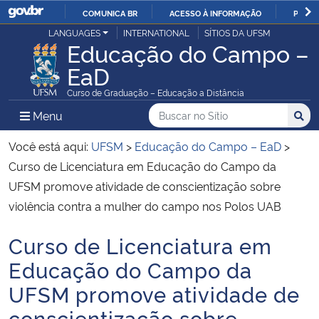
COMUNICA BR
ACESSO À INFORMAÇÃO
PARTI
Casa Civil
LANGUAGES
INTERNATIONAL
SÍTIOS DA UFSM
IR
Educação do Campo –
PARA
EaD
Ministério da Justiça e Segurança Pública
O
Curso de Graduação – Educação a Distância
CONTEÚDO
Ministério da Defesa
Buscar no no Sítio
Busca
Busca:
Menu Principal do Sítio
Menu
Busc
Ministério das Relações Exteriores
Você está aqui:
UFSM
>
Educação do Campo – EaD
>
Curso de Licenciatura em Educação do Campo da
Ministério da Economia
UFSM promove atividade de conscientização sobre
violência contra a mulher do campo nos Polos UAB
Ministério da Infraestrutura
Curso de Licenciatura em
Início do conteúdo
Ministério da Agricultura, Pecuária e Abastecimento
Educação do Campo da
UFSM promove atividade de
Ministério da Educação
conscientização sobre