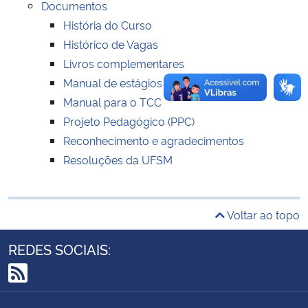
Documentos
História do Curso
Secretaria-Geral
Histórico de Vagas
Livros complementares
Secretaria de Governo
Manual de estágios
Manual para o TCC
Gabinete de Segurança Institucional
Projeto Pedagógico (PPC)
Reconhecimento e agradecimentos
Advocacia-Geral da União
Resoluções da UFSM
Banco Central do Brasil
Voltar ao topo
Planalto
REDES SOCIAIS:
RSS