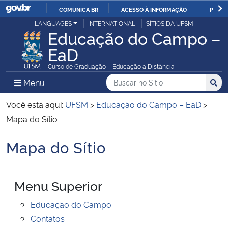
COMUNICA BR
ACESSO À INFORMAÇÃO
PARTI
Casa Civil
LANGUAGES
INTERNATIONAL
SÍTIOS DA UFSM
IR
Educação do Campo –
PARA
EaD
Ministério da Justiça e Segurança Pública
O
Curso de Graduação – Educação a Distância
CONTEÚDO
Ministério da Defesa
Buscar no no Sítio
Busca
Busca:
Menu Principal do Sítio
Menu
Busc
Ministério das Relações Exteriores
Você está aqui:
UFSM
>
Educação do Campo – EaD
>
Mapa do Sítio
Ministério da Economia
Mapa do Sítio
Início do conteúdo
Ministério da Infraestrutura
Menu Superior
Ministério da Agricultura, Pecuária e Abastecimento
Educação do Campo
Ministério da Educação
Contatos