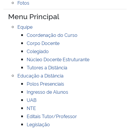
Fotos
Ministério da Cidadania
Menu Principal
Ministério da Saúde
Equipe
Coordenação do Curso
Ministério de Minas e Energia
Corpo Docente
Colegiado
Ministério da Ciência, Tecnologia, Inovações e Comunicações
Núcleo Docente Estruturante
Ministério do Meio Ambiente
Tutores a Distância
Educação a Distância
Ministério do Turismo
Polos Presenciais
Ingresso de Alunos
Ministério do Desenvolvimento Regional
UAB
NTE
Controladoria-Geral da União
Editais Tutor/Professor
Legislação
Ministério da Mulher, da Família e dos Direitos Humanos