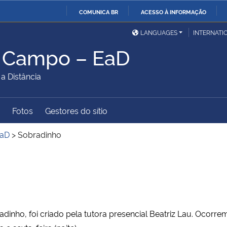
COMUNICA BR
ACESSO À INFORMAÇÃO
Ministério da Defesa
Ministério das Relações
Mini
IR
LANGUAGES
INTERNATI
Exteriores
PARA
 Campo – EaD
O
Ministério da Cidadania
Ministério da Saúde
Mini
CONTEÚDO
 Distância
Fotos
Gestores do sítio
Ministério do
Controladoria-Geral da
Mini
Desenvolvimento Regional
União
Famí
EaD
>
Sobradinho
Hum
Advocacia-Geral da União
Banco Central do Brasil
Plan
adinho, foi criado pela tutora presencial Beatriz Lau. Oc