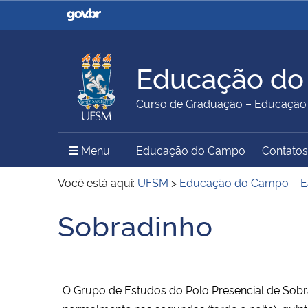
Casa Civil
Ministério da Justiça e
Segurança Pública
Educação do
Ministério da Agricultura,
Ministério da Educação
Curso de Graduação – Educação a
Pecuária e Abastecimento
Menu Principal do Sítio
Menu
Educação do Campo
Contatos
Ministério do Meio Ambiente
Ministério do Turismo
Você está aqui:
UFSM
>
Educação do Campo – 
Sobradinho
Início do conteúdo
Secretaria de Governo
Gabinete de Segurança
Institucional
O Grupo de Estudos do Polo Presencial de Sobr