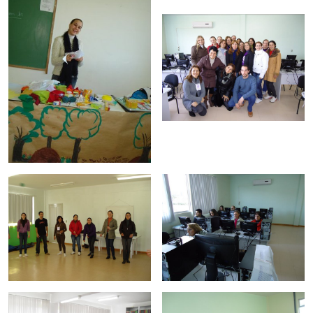
Ministério da Cidadania
Ministério da Saúde
Ministério de Minas e Energia
Ministério da Ciência, Tecnologia, Inovações e Comunicações
Ministério do Meio Ambiente
Ministério do Turismo
Ministério do Desenvolvimento Regional
Controladoria-Geral da União
Ministério da Mulher, da Família e dos Direitos Humanos