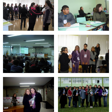
Secretaria-Geral
Secretaria de Governo
Gabinete de Segurança Institucional
Advocacia-Geral da União
Banco Central do Brasil
Planalto