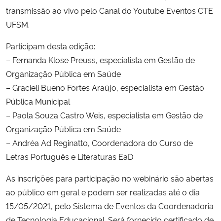
transmissão ao vivo pelo Canal do Youtube Eventos CTE
Secretaria-Geral
UFSM.
Participam desta edição:
Secretaria de Governo
– Fernanda Klose Preuss, especialista em Gestão de
Organização Pública em Saúde
Gabinete de Segurança Institucional
– Gracieli Bueno Fortes Araújo, especialista em Gestão
Pública Municipal
Advocacia-Geral da União
– Paola Souza Castro Weis, especialista em Gestão de
Banco Central do Brasil
Organização Pública em Saúde
– Andréa Ad Reginatto, Coordenadora do Curso de
Planalto
Letras Português e Literaturas EaD
As inscrições para participação no webinário são abertas
ao público em geral e podem ser realizadas até o dia
15/05/2021, pelo Sistema de Eventos da Coordenadoria
de Tecnologia Educacional. Será fornecido certificado de