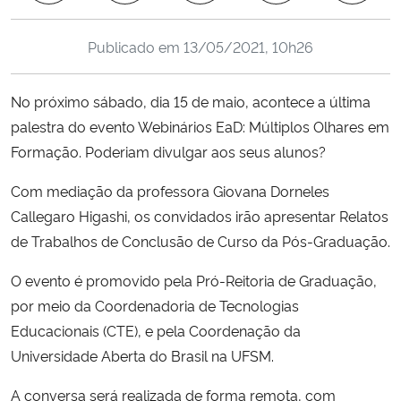
Ministério da Cidadania
Publicado em
13/05/2021, 10h26
Ministério da Saúde
No próximo sábado, dia 15 de maio, acontece a última
Ministério de Minas e Energia
palestra do evento Webinários EaD: Múltiplos Olhares em
Formação. Poderiam divulgar aos seus alunos?
Ministério da Ciência, Tecnologia, Inovações e Comunicações
Com mediação da professora Giovana Dorneles
Ministério do Meio Ambiente
Callegaro Higashi, os convidados irão apresentar Relatos
de Trabalhos de Conclusão de Curso da Pós-Graduação.
Ministério do Turismo
O evento é promovido pela Pró-Reitoria de Graduação,
Ministério do Desenvolvimento Regional
por meio da Coordenadoria de Tecnologias
Educacionais (CTE), e pela Coordenação da
Controladoria-Geral da União
Universidade Aberta do Brasil na UFSM.
A conversa será realizada de forma remota, com
Ministério da Mulher, da Família e dos Direitos Humanos