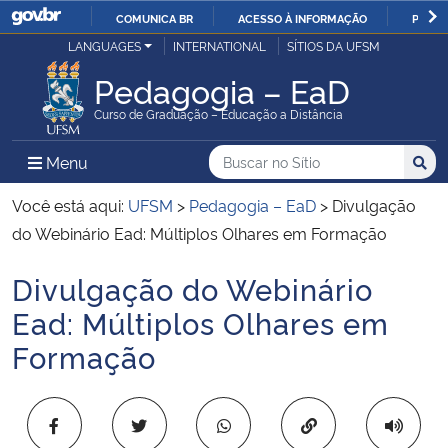
COMUNICA BR
ACESSO À INFORMAÇÃO
PARTI
Casa Civil
LANGUAGES
INTERNATIONAL
SÍTIOS DA UFSM
IR
PARA
Pedagogia – EaD
Ministério da Justiça e Segurança Pública
O
Curso de Graduação – Educação a Distância
CONTEÚDO
Ministério da Defesa
Buscar no no Sítio
Busca
Busca:
Menu Principal do Sítio
Menu
Busc
Ministério das Relações Exteriores
Você está aqui:
UFSM
>
Pedagogia – EaD
>
Divulgação
do Webinário Ead: Múltiplos Olhares em Formação
Ministério da Economia
Divulgação do Webinário
Início do conteúdo
Ministério da Infraestrutura
Ead: Múltiplos Olhares em
Formação
Ministério da Agricultura, Pecuária e Abastecimento
Ministério da Educação
Copiar para área 