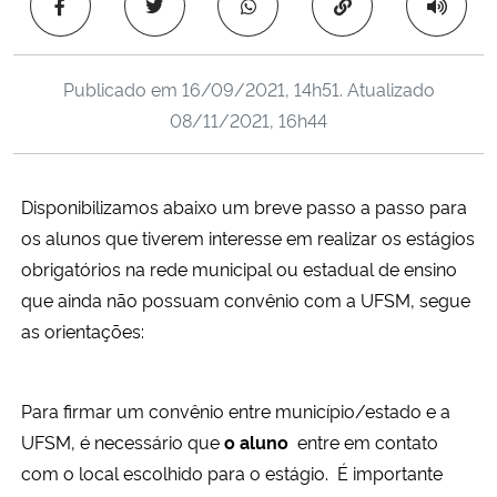
Copiar para área 
Ministério da Cidadania
Ministério da Saúde
Publicado em
16/09/2021, 14h51
. Atualizado
08/11/2021, 16h44
Ministério de Minas e Energia
Ministério da Ciência, Tecnologia, Inovações e Comunicações
Disponibilizamos abaixo um breve passo a passo para
os alunos que tiverem interesse em realizar os estágios
Ministério do Meio Ambiente
obrigatórios na rede municipal ou estadual de ensino
que ainda não possuam convênio com a UFSM, segue
Ministério do Turismo
as orientações:
Ministério do Desenvolvimento Regional
Para firmar um convênio entre município/estado e a
Controladoria-Geral da União
UFSM, é necessário que
o aluno
entre em contato
com o local escolhido para o estágio. É importante
Ministério da Mulher, da Família e dos Direitos Humanos