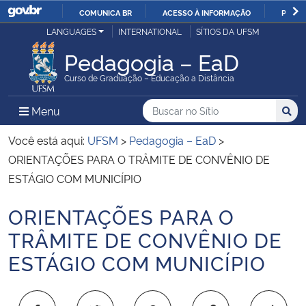
COMUNICA BR
ACESSO À INFORMAÇÃO
PARTI
Casa Civil
LANGUAGES
INTERNATIONAL
SÍTIOS DA UFSM
IR
PARA
Pedagogia – EaD
Ministério da Justiça e Segurança Pública
O
Curso de Graduação – Educação a Distância
CONTEÚDO
Ministério da Defesa
Buscar no no Sítio
Busca
Busca:
Menu Principal do Sítio
Menu
Busc
Ministério das Relações Exteriores
Você está aqui:
UFSM
>
Pedagogia – EaD
>
ORIENTAÇÕES PARA O TRÂMITE DE CONVÊNIO DE
Ministério da Economia
ESTÁGIO COM MUNICÍPIO
ORIENTAÇÕES PARA O
Ministério da Infraestrutura
Início do conteúdo
TRÂMITE DE CONVÊNIO DE
Ministério da Agricultura, Pecuária e Abastecimento
ESTÁGIO COM MUNICÍPIO
Ministério da Educação