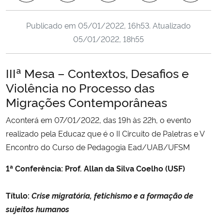
Ministério da Cidadania
Publicado em
05/01/2022, 16h53
. Atualizado
Ministério da Saúde
05/01/2022, 18h55
Ministério de Minas e Energia
IIIª Mesa – Contextos, Desafios e
Violência no Processo das
Ministério da Ciência, Tecnologia, Inovações e Comunicações
Migrações Contemporâneas
Ministério do Meio Ambiente
Aconterá em 07/01/2022, das 19h às 22h, o evento
realizado pela Educaz que é o II Circuito de Paletras e V
Ministério do Turismo
Encontro do Curso de Pedagogia Ead/UAB/UFSM
Ministério do Desenvolvimento Regional
1ª Conferência: Prof. Allan da Silva Coelho (USF)
Controladoria-Geral da União
Título:
Crise migratória, fetichismo e a formação de
sujeitos humanos
Ministério da Mulher, da Família e dos Direitos Humanos