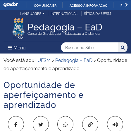
COMUNICA BR
ACESSO À INFORMAÇÃO
PARTI
Casa Civil
LANGUAGES
INTERNATIONAL
SÍTIOS DA UFSM
IR
PARA
Pedagogia – EaD
Ministério da Justiça e Segurança Pública
O
Curso de Graduação – Educação a Distância
CONTEÚDO
Ministério da Defesa
Buscar no no Sítio
Busca
Busca:
Menu Principal do Sítio
Menu
Busc
Ministério das Relações Exteriores
Você está aqui:
UFSM
>
Pedagogia – EaD
>
Oportunidade
de aperfeiçoamento e aprendizado
Ministério da Economia
Oportunidade de
Início do conteúdo
Ministério da Infraestrutura
aperfeiçoamento e
aprendizado
Ministério da Agricultura, Pecuária e Abastecimento
Ministério da Educação
Copiar para área 