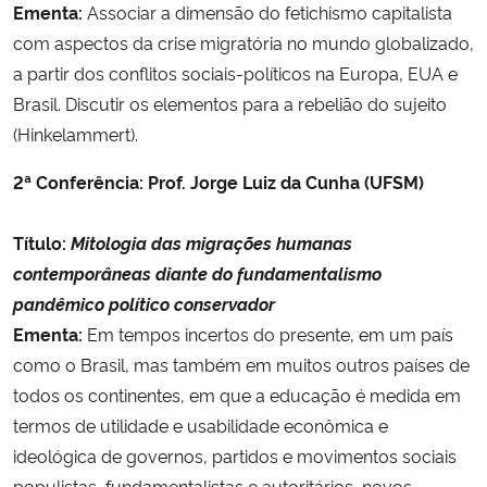
Ementa:
Associar a dimensão do fetichismo capitalista
com aspectos da crise migratória no mundo globalizado,
Secretaria-Geral
a partir dos conflitos sociais-políticos na Europa, EUA e
Brasil. Discutir os elementos para a rebelião do sujeito
Secretaria de Governo
(Hinkelammert).
Gabinete de Segurança Institucional
2ª Conferência: Prof. Jorge Luiz da Cunha (UFSM)
Advocacia-Geral da União
Título:
Mitologia das migrações humanas
contemporâneas diante do fundamentalismo
Banco Central do Brasil
pandêmico político conservador
Ementa:
Em tempos incertos do presente, em um país
Planalto
como o Brasil, mas também em muitos outros países de
todos os continentes, em que a educação é medida em
termos de utilidade e usabilidade econômica e
ideológica de governos, partidos e movimentos sociais
populistas, fundamentalistas e autoritários, novos