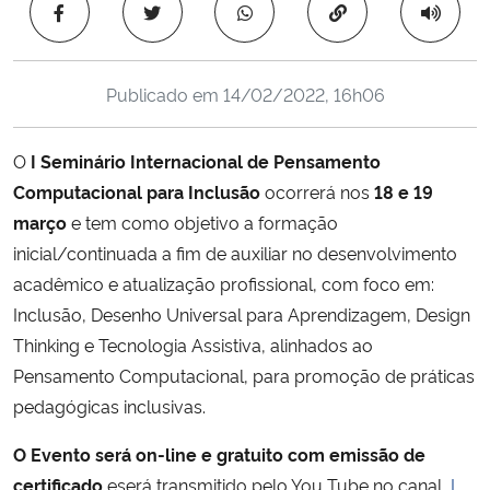
Copiar para área 
Ministério da Cidadania
Ministério da Saúde
Publicado em
14/02/2022, 16h06
Ministério de Minas e Energia
O
I Seminário Internacional de Pensamento
Computacional para Inclusão
ocorrerá nos
18 e 19
Ministério da Ciência, Tecnologia, Inovações e Comunicações
março
e tem como objetivo a formação
inicial/continuada a fim de auxiliar no desenvolvimento
Ministério do Meio Ambiente
acadêmico e atualização profissional, com foco em:
Ministério do Turismo
Inclusão, Desenho Universal para Aprendizagem, Design
Thinking e Tecnologia Assistiva, alinhados ao
Ministério do Desenvolvimento Regional
Pensamento Computacional, para promoção de práticas
pedagógicas inclusivas.
Controladoria-Geral da União
O Evento será on-line e gratuito com emissão de
certificado
eserá transmitido pelo You Tube no canal,
I
Ministério da Mulher, da Família e dos Direitos Humanos