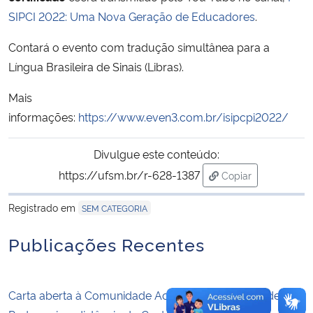
SIPCI 2022: Uma Nova Geração de Educadores
.
Secretaria-Geral
Contará o evento com tradução simultânea para a
Língua Brasileira de Sinais (Libras).
Secretaria de Governo
Mais
Gabinete de Segurança Institucional
informações:
https://www.even3.com.br/isipcpi2022/
Advocacia-Geral da União
Divulgue este conteúdo:
https://ufsm.br/r-628-1387
Copiar
Banco Central do Brasil
para área de tran
Registrado em
SEM CATEGORIA
Planalto
Publicações Recentes
Carta aberta à Comunidade Acadêmica do Curso de