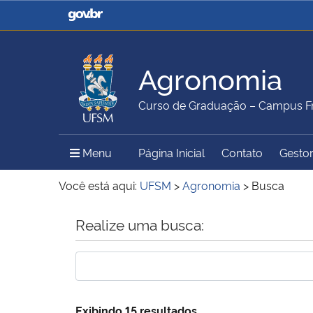
Casa Civil
Ministério da Justiça e
Segurança Pública
Agronomia
Ministério da Agricultura,
Ministério da Educação
Curso de Graduação – Campus Fr
Pecuária e Abastecimento
Menu Principal do Sítio
Menu
Página Inicial
Contato
Gestor
Ministério do Meio Ambiente
Ministério do Turismo
Você está aqui:
UFSM
>
Agronomia
>
Busca
Início do conteúdo
Realize uma busca:
Secretaria de Governo
Gabinete de Segurança
Institucional
Exibindo 15 resultados