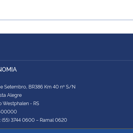
NOMIA
 de Setembro, BR386 Km 40 nº S/N
ista Alegre
o Westphalen - RS
8400000
: (55) 3744 0600 – Ramal 0620