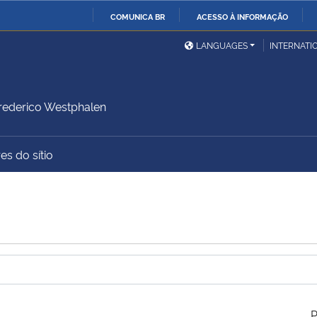
COMUNICA BR
ACESSO À INFORMAÇÃO
Ministério da Defesa
Ministério das Relações
Mini
IR
LANGUAGES
INTERNATI
Exteriores
PARA
O
Ministério da Cidadania
Ministério da Saúde
Mini
CONTEÚDO
ederico Westphalen
es do sítio
Ministério do
Controladoria-Geral da
Mini
Desenvolvimento Regional
União
Famí
Hum
Advocacia-Geral da União
Banco Central do Brasil
Plan
P