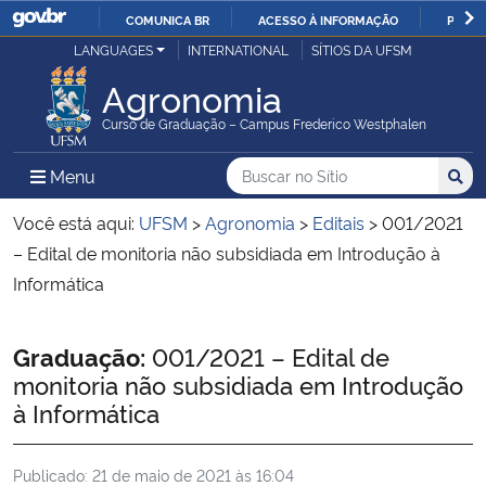
COMUNICA BR
ACESSO À INFORMAÇÃO
PARTI
Casa Civil
LANGUAGES
INTERNATIONAL
SÍTIOS DA UFSM
IR
PARA
Agronomia
Ministério da Justiça e Segurança Pública
O
Curso de Graduação – Campus Frederico Westphalen
CONTEÚDO
Ministério da Defesa
Buscar no no Sítio
Busca
Busca:
Menu Principal do Sítio
Menu
Busc
Ministério das Relações Exteriores
Você está aqui:
UFSM
>
Agronomia
>
Editais
>
001/2021
– Edital de monitoria não subsidiada em Introdução à
Ministério da Economia
Informática
Ministério da Infraestrutura
Início do conteúdo
Graduação:
001/2021 – Edital de
monitoria não subsidiada em Introdução
Ministério da Agricultura, Pecuária e Abastecimento
à Informática
Ministério da Educação
Publicado:
21 de maio de 2021 às 16:04