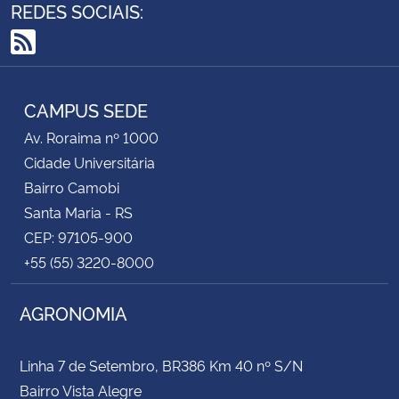
REDES SOCIAIS:
Secretaria-Geral
RSS
Secretaria de Governo
CAMPUS SEDE
Gabinete de Segurança Institucional
Av. Roraima nº 1000
Cidade Universitária
Advocacia-Geral da União
Bairro Camobi
Santa Maria - RS
Banco Central do Brasil
CEP: 97105-900
+55 (55) 3220-8000
Planalto
AGRONOMIA
Linha 7 de Setembro, BR386 Km 40 nº S/N
Bairro Vista Alegre