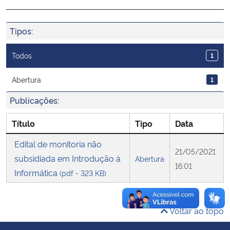
Ministério da Cidadania
Tipos:
Ministério da Saúde
Todos
1
Ministério de Minas e Energia
Abertura
1
Ministério da Ciência, Tecnologia, Inovações e Comunicações
Publicações:
Ministério do Meio Ambiente
Título
Tipo
Data
Edital de monitoria não
Ministério do Turismo
21/05/2021
subsidiada em Introdução à
Abertura
16:01
Informática
Ministério do Desenvolvimento Regional
(pdf - 323 KB)
Controladoria-Geral da União
Voltar ao topo
Ministério da Mulher, da Família e dos Direitos Humanos