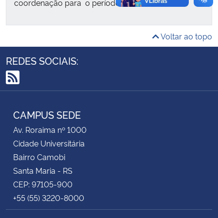
coordenação para o período de 4 meses.
Secretaria-Geral
Voltar ao topo
Secretaria de Governo
REDES SOCIAIS:
Gabinete de Segurança Institucional
RSS
Advocacia-Geral da União
CAMPUS SEDE
Banco Central do Brasil
Av. Roraima nº 1000
Cidade Universitária
Planalto
Bairro Camobi
Santa Maria - RS
CEP: 97105-900
+55 (55) 3220-8000