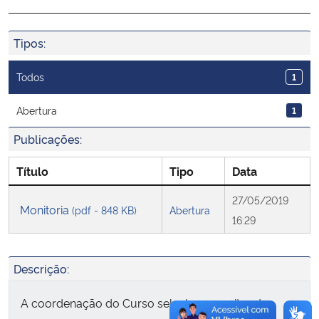
Ministério da Cidadania
Tipos:
Ministério da Saúde
Todos
1
Ministério de Minas e Energia
Abertura
1
Ministério da Ciência, Tecnologia, Inovações e Comunicações
Publicações:
Ministério do Meio Ambiente
Título
Tipo
Data
27/05/2019
Ministério do Turismo
Monitoria
(pdf - 848 KB)
Abertura
16:29
Ministério do Desenvolvimento Regional
Descrição:
Controladoria-Geral da União
A coordenação do Curso seleciona monitor da
Ministério da Mulher, da Família e dos Direitos Humanos