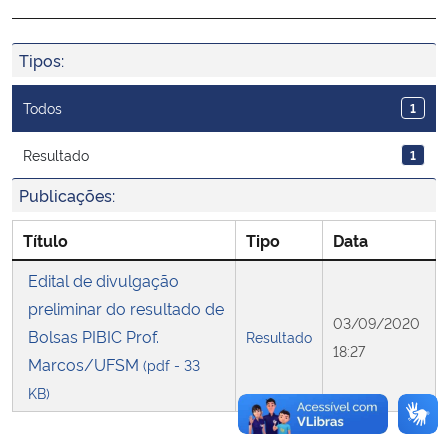
Ministério da Cidadania
Tipos:
Ministério da Saúde
Todos
1
Ministério de Minas e Energia
Resultado
1
Ministério da Ciência, Tecnologia, Inovações e Comunicações
Publicações:
Ministério do Meio Ambiente
Título
Tipo
Data
Edital de divulgação
Ministério do Turismo
preliminar do resultado de
03/09/2020
Bolsas PIBIC Prof.
Ministério do Desenvolvimento Regional
Resultado
18:27
Marcos/UFSM
(pdf - 33
Controladoria-Geral da União
KB)
Ministério da Mulher, da Família e dos Direitos Humanos