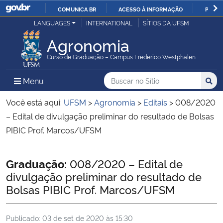
COMUNICA BR
ACESSO À INFORMAÇÃO
PARTI
Casa Civil
LANGUAGES
INTERNATIONAL
SÍTIOS DA UFSM
IR
PARA
Agronomia
Ministério da Justiça e Segurança Pública
O
Curso de Graduação – Campus Frederico Westphalen
CONTEÚDO
Ministério da Defesa
Buscar no no Sítio
Busca
Busca:
Menu Principal do Sítio
Menu
Busc
Ministério das Relações Exteriores
Você está aqui:
UFSM
>
Agronomia
>
Editais
>
008/2020
– Edital de divulgação preliminar do resultado de Bolsas
Ministério da Economia
PIBIC Prof. Marcos/UFSM
Ministério da Infraestrutura
Início do conteúdo
Graduação:
008/2020 – Edital de
divulgação preliminar do resultado de
Ministério da Agricultura, Pecuária e Abastecimento
Bolsas PIBIC Prof. Marcos/UFSM
Ministério da Educação
Publicado:
03 de set de 2020 às 15:30