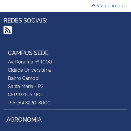
Voltar ao topo
Secretaria-Geral
REDES SOCIAIS:
Secretaria de Governo
RSS
Gabinete de Segurança Institucional
CAMPUS SEDE
Advocacia-Geral da União
Av. Roraima nº 1000
Cidade Universitária
Banco Central do Brasil
Bairro Camobi
Santa Maria - RS
Planalto
CEP: 97105-900
+55 (55) 3220-8000
AGRONOMIA