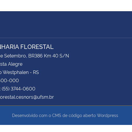
HARIA FLORESTAL
 de Setembro, BR386 Km 40 S/N
ista Alegre
o Westphalen - RS
400-000
: (55) 3744-0600
florestal.cesnors@ufsm.br
Desenvolvido com o CMS de código aberto
Wordpress