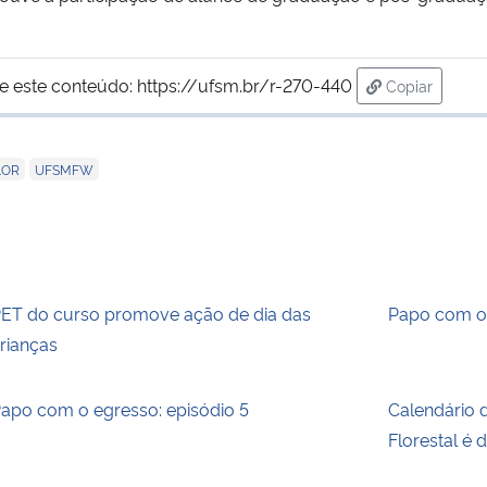
e este conteúdo:
https://ufsm.br/r-270-440
Copiar
para área de
,
LOR
UFSMFW
ET do curso promove ação de dia das
Papo com o 
rianças
apo com o egresso: episódio 5
Calendário 
Florestal é 