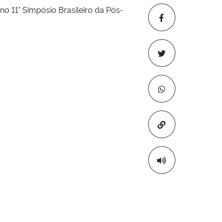
no 11° Simpósio Brasileiro da Pós-
Copiar para áre