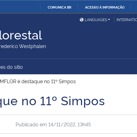
COMUNICA BR
ACESSO À INFORMAÇÃO
Ministério da Defesa
Ministério das Relações
Mini
IR
LANGUAGES
INTERNATI
Exteriores
PARA
lorestal
O
Ministério da Cidadania
Ministério da Saúde
Mini
CONTEÚDO
ederico Westphalen
es do sítio
Ministério do
Controladoria-Geral da
Mini
Desenvolvimento Regional
União
Famí
MFLOR é destaque no 11º Simpos
Hum
ue no 11º Simpos
Advocacia-Geral da União
Banco Central do Brasil
Plan
Publicado em
14/11/2022, 13h45