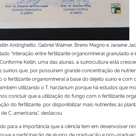
ellin Andrighetto, Gabriel Waimer, Breno Magno e Janaíne Jac
itulado “Interação entre fertilizante organomineral granulado
Conforme Kellin, uma das alunas, a suinocultura está cresce
uínos que, por possuírem grande concentração de nutrient
 o fertilizante organomineral à base do dejeto suíno e com 
também utilizando o T. harzianum porque há estudos que mo
os concluir que a utilização do fungo com o fertilizante 
ção do fertilizante, por disponibilizar mais nutrientes às pl
de C. americana.”, destacou
ado para a importância que a ciência tem em desenvolver no
, houve a participação de alunos de graduação e pós-gradua