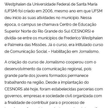
Westphalen da Universidade Federal de Santa Maria
Ministério da Cidadania
(UFSM) foi criado em 2006, mesmo ano em que UFSM
deu início às suas atividades no município. Nessa
Ministério da Saúde
época, o campus se chamava Centro de Educação
Ministério de Minas e Energia
Superior Norte do Rio Grande do Sul (CESNORS) e
dividia-se entre os municípios de Frederico Westphalen
Ministério da Ciência, Tecnologia, Inovações e Comunicações
e Palmeira das Missões. Já o curso, era intitulado curso
de Comunicação Social – Habilitação em Jornalismo.
Ministério do Meio Ambiente
A criação do curso de Jornalismo cooperou com o
desenvolvimento da comunicação regional, pois
Ministério do Turismo
grande parte dos jovens formados permanece
Ministério do Desenvolvimento Regional
trabalhando na região. Desde a implantação do
CESNORS até hoje, foram estabelecidas parcerias com
Controladoria-Geral da União
governos, empresas e sociedade civil organizada com
a finalidade de contribuir para o processo de
Ministério da Mulher, da Família e dos Direitos Humanos