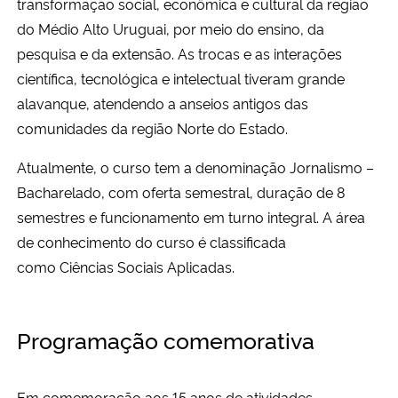
transformação social, econômica e cultural da região
do Médio Alto Uruguai, por meio do ensino, da
Secretaria-Geral
pesquisa e da extensão. As trocas e as interações
científica, tecnológica e intelectual tiveram grande
Secretaria de Governo
alavanque, atendendo a anseios antigos das
comunidades da região Norte do Estado.
Gabinete de Segurança Institucional
Atualmente, o curso tem a denominação Jornalismo –
Advocacia-Geral da União
Bacharelado, com oferta semestral, duração de 8
semestres e funcionamento em turno integral. A área
Banco Central do Brasil
de conhecimento do curso é classificada
como Ciências Sociais Aplicadas.
Planalto
Programação comemorativa
Em comemoração aos 15 anos de atividades,