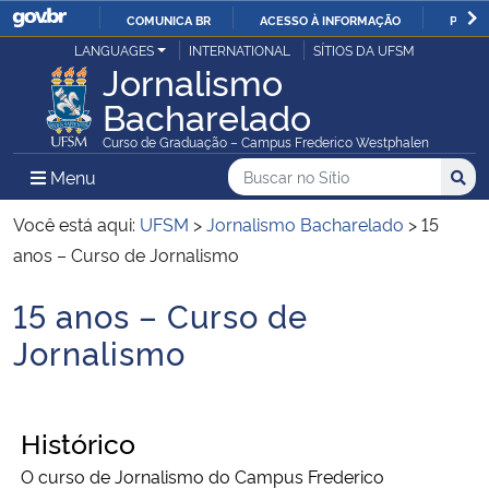
COMUNICA BR
ACESSO À INFORMAÇÃO
PARTI
Casa Civil
LANGUAGES
INTERNATIONAL
SÍTIOS DA UFSM
IR
Jornalismo
PARA
Bacharelado
Ministério da Justiça e Segurança Pública
O
Curso de Graduação – Campus Frederico Westphalen
CONTEÚDO
Ministério da Defesa
Buscar no no Sítio
Busca
Busca:
Menu Principal do Sítio
Menu
Busc
Ministério das Relações Exteriores
Você está aqui:
UFSM
>
Jornalismo Bacharelado
>
15
anos – Curso de Jornalismo
Ministério da Economia
15 anos – Curso de
Início do conteúdo
Ministério da Infraestrutura
Jornalismo
Ministério da Agricultura, Pecuária e Abastecimento
His´tórico
Ministério da Educação
O curso de Jornalismo do Campus Frederico