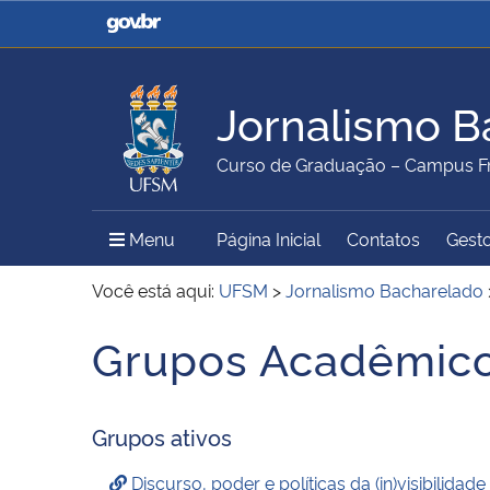
Casa Civil
Ministério da Justiça e
Segurança Pública
Jornalismo B
Ministério da Agricultura,
Ministério da Educação
Curso de Graduação – Campus Fr
Pecuária e Abastecimento
Menu Principal do Sítio
Menu
Página Inicial
Contatos
Gesto
Ministério do Meio Ambiente
Ministério do Turismo
Você está aqui:
UFSM
>
Jornalismo Bacharelado
Grupos Acadêmicos
Secretaria de Governo
Gabinete de Segurança
Institucional
Grupos ativos
Discurso, poder e políticas da (in)visibilidade