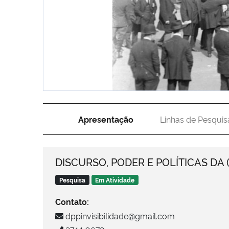
DISPOLI ICON
Apresentação
Linhas de Pesquis
3º JED
DISCURSO, PODER E POLÍTICAS DA (I
Pesquisa
Em Atividade
Contato:
dppinvisibilidade@gmail.com