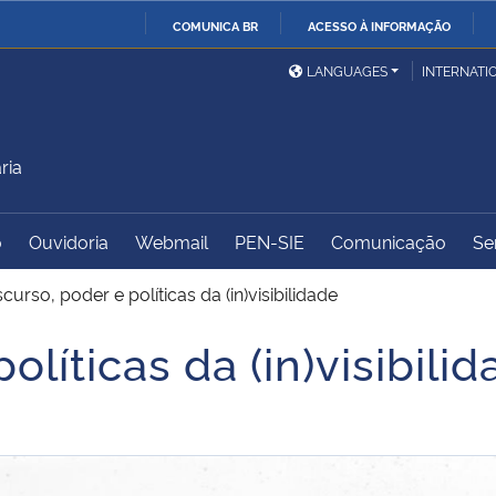
COMUNICA BR
ACESSO À INFORMAÇÃO
Ministério da Defesa
Ministério das Relações
Mini
IR
LANGUAGES
INTERNATI
Exteriores
PARA
O
Ministério da Cidadania
Ministério da Saúde
Mini
CONTEÚDO
ria
o
Ouvidoria
Webmail
PEN-SIE
Comunicação
Se
Ministério do
Controladoria-Geral da
Mini
Desenvolvimento Regional
União
Famí
scurso, poder e políticas da (in)visibilidade
Hum
olíticas da (in)visibili
Advocacia-Geral da União
Banco Central do Brasil
Plan