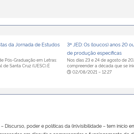
stas da Jornada de Estudos
3ª JED: Os (loucos) anos 20 o
de produção específicas
 de Pós-Graduação em Letras:
Nos dias 23 e 24 de agosto de 202
l de Santa Cruz (UESC).É
compreender a década que se inic
02/08/2021 – 12:27
 Discurso, poder e políticas da (in)visibilidade – tem início 
eressadas em discutir e compreender o funcionamento do d