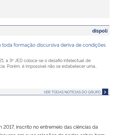
dispoli
u toda formação discursiva deriva de condições
1, a 3ª JED coloca-se o desafio intelectual de
ia. Porém, é impossível não se estabelecer uma…
VER TODAS NOTÍCIAS DO GRUPO
em 2017, inscrito no entremeio das ciências da
iscurso em suas relações de poder-saber, bem