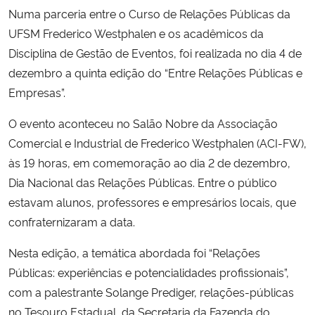
Numa parceria entre o Curso de Relações Públicas da
UFSM Frederico Westphalen e os acadêmicos da
Secretaria-Geral
Disciplina de Gestão de Eventos, foi realizada no dia 4 de
Secretaria de Governo
dezembro a quinta edição do “Entre Relações Públicas e
Empresas”.
Gabinete de Segurança Institucional
O evento aconteceu no Salão Nobre da Associação
Comercial e Industrial de Frederico Westphalen (ACI-FW),
Advocacia-Geral da União
às 19 horas, em comemoração ao dia 2 de dezembro,
Dia Nacional das Relações Públicas. Entre o público
Banco Central do Brasil
estavam alunos, professores e empresários locais, que
Planalto
confraternizaram a data.
Nesta edição, a temática abordada foi “Relações
Públicas: experiências e potencialidades profissionais”,
com a palestrante Solange Prediger, relações-públicas
no Tesouro Estadual, da Secretaria da Fazenda do