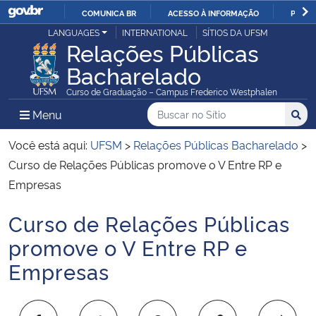
COMUNICA BR
ACESSO À INFORMAÇÃO
PARTI
Casa Civil
LANGUAGES
INTERNATIONAL
SÍTIOS DA UFSM
IR
Relações Públicas
PARA
Bacharelado
Ministério da Justiça e Segurança Pública
O
Curso de Graduação – Campus Frederico Westphalen
CONTEÚDO
Ministério da Defesa
Buscar no no Sítio
Busca
Busca:
Menu Principal do Sítio
Menu
Busc
Ministério das Relações Exteriores
Você está aqui:
UFSM
>
Relações Públicas Bacharelado
>
Curso de Relações Públicas promove o V Entre RP e
Ministério da Economia
Empresas
Curso de Relações Públicas
Ministério da Infraestrutura
Início do conteúdo
promove o V Entre RP e
Ministério da Agricultura, Pecuária e Abastecimento
Empresas
Ministério da Educação