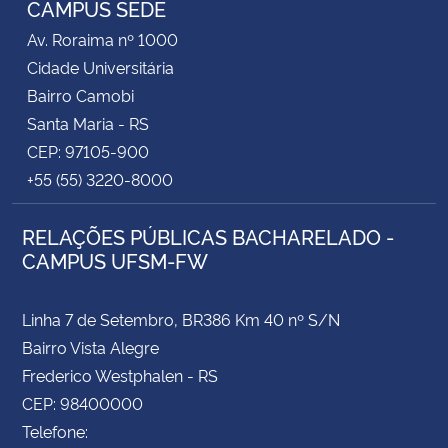
CAMPUS SEDE
Av. Roraima nº 1000
Secretaria-Geral
Cidade Universitária
Bairro Camobi
Secretaria de Governo
Santa Maria - RS
CEP: 97105-900
Gabinete de Segurança Institucional
+55 (55) 3220-8000
Advocacia-Geral da União
RELAÇÕES PÚBLICAS BACHARELADO -
CAMPUS UFSM-FW
Banco Central do Brasil
Planalto
Linha 7 de Setembro, BR386 Km 40 nº S/N
Bairro Vista Alegre
Frederico Westphalen - RS
CEP: 98400000
Telefone: