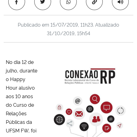
Copiar para área 
Ministério da Cidadania
Ministério da Saúde
Publicado em
15/07/2019, 11h23
. Atualizado
31/10/2019, 15h54
Ministério de Minas e Energia
Ministério da Ciência, Tecnologia, Inovações e Comunicações
No dia 12 de
julho, durante
Ministério do Meio Ambiente
o Happy
Ministério do Turismo
Hour alusivo
aos 10 anos
Ministério do Desenvolvimento Regional
do Curso de
Relações
Controladoria-Geral da União
Públicas da
UFSM FW, foi
Ministério da Mulher, da Família e dos Direitos Humanos