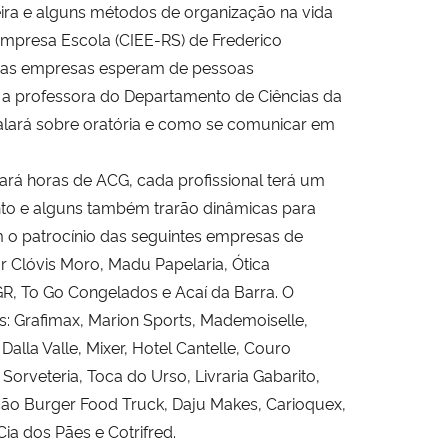
eira e alguns métodos de organização na vida
 Empresa Escola (CIEE-RS) de Frederico
ue as empresas esperam de pessoas
 a professora do Departamento de Ciências da
alará sobre oratória e como se comunicar em
rá horas de ACG, cada profissional terá um
to e alguns também trarão dinâmicas para
m o patrocínio das seguintes empresas de
or Clóvis Moro, Madu Papelaria, Ótica
GR, To Go Congelados e Acaí da Barra. O
 Grafimax, Marion Sports, Mademoiselle,
lla Valle, Mixer, Hotel Cantelle, Couro
orveteria, Toca do Urso, Livraria Gabarito,
ão Burger Food Truck, Daju Makes, Carioquex,
ia dos Pães e Cotrifred.