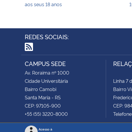
aos seus 18 anos
1
REDES SOCIAIS:
RSS
CAMPUS SEDE
RELAÇ
Av. Roraima nº 1000
Cidade Universitária
Linha 7
Bairro Camobi
Bairro V
Santa Maria - RS
Frederic
CEP: 97105-900
CEP: 9
+55 (55) 3220-8000
Telefone
Acesso à