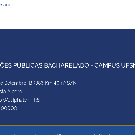
5 anos
ÕES PÚBLICAS BACHARELADO - CAMPUS UF
 de Setembro, BR386 Km 40 nº S/N
ista Alegre
o Westphalen - RS
8400000
: