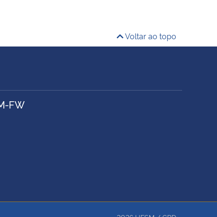
Voltar ao topo
SM-FW