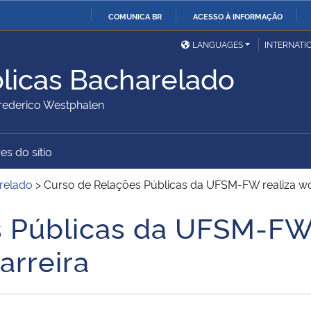
COMUNICA BR
ACESSO À INFORMAÇÃO
Ministério da Defesa
Ministério das Relações
Mini
IR
LANGUAGES
INTERNATI
Exteriores
PARA
licas Bacharelado
O
Ministério da Cidadania
Ministério da Saúde
Mini
CONTEÚDO
ederico Westphalen
es do sítio
Ministério do
Controladoria-Geral da
Mini
Desenvolvimento Regional
União
Famí
relado
>
Curso de Relações Públicas da UFSM-FW realiza wo
Hum
s Públicas da UFSM-FW
Advocacia-Geral da União
Banco Central do Brasil
Plan
arreira