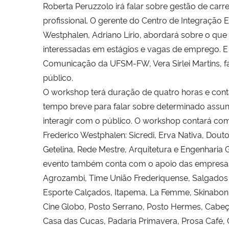
Roberta Peruzzolo irá falar sobre gestão de carr
profissional. O gerente do Centro de Integração
Westphalen, Adriano Lírio, abordará sobre o q
interessadas em estágios e vagas de emprego. E
Comunicação da UFSM-FW, Vera Sirlei Martins, f
público.
O workshop terá duração de quatro horas e conta
tempo breve para falar sobre determinado assun
interagir com o público. O workshop contará co
Frederico Westphalen: Sicredi, Erva Nativa, Dout
Getelina, Rede Mestre, Arquitetura e Engenharia 
evento também conta com o apoio das empresas:
Agrozambi, Time União Frederiquense, Salgados Da
Esporte Calçados, Itapema, La Femme, Skinabon S
Cine Globo, Posto Serrano, Posto Hermes, Cabeç
Casa das Cucas, Padaria Primavera, Prosa Café, C