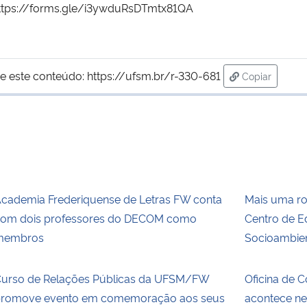
: https://forms.gle/i3ywduRsDTmtx81QA
e este conteúdo:
https://ufsm.br/r-330-681
Copiar
para área de
cademia Frederiquense de Letras FW conta
Mais uma ro
om dois professores do DECOM como
Centro de 
membros
Socioambien
urso de Relações Públicas da UFSM/FW
Oficina de 
romove evento em comemoração aos seus
acontece nes