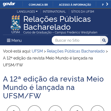
COMUNICA BR
ACESSO À INFORMAÇÃO
PARTI
Casa Civil
LANGUAGES
INTERNATIONAL
SÍTIOS DA UFSM
IR
Relações Públicas
PARA
Bacharelado
Ministério da Justiça e Segurança Pública
O
Curso de Graduação – Campus Frederico Westphalen
CONTEÚDO
Ministério da Defesa
Buscar no no Sítio
Busca
Busca:
Menu Principal do Sítio
Menu
Busc
Ministério das Relações Exteriores
Você está aqui:
UFSM
>
Relações Públicas Bacharelado
>
A 12ª edição da revista Meio Mundo é lançada na
Ministério da Economia
UFSM/FW
A 12ª edição da revista Meio
Ministério da Infraestrutura
Início do conteúdo
Mundo é lançada na
Ministério da Agricultura, Pecuária e Abastecimento
UFSM/FW
Ministério da Educação