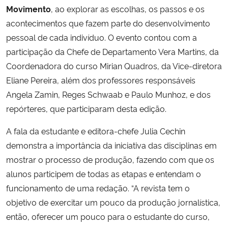
Movimento
, ao explorar as escolhas, os passos e os
acontecimentos que fazem parte do desenvolvimento
Secretaria-Geral
pessoal de cada indivíduo. O evento contou com a
participação da Chefe de Departamento Vera Martins, da
Secretaria de Governo
Coordenadora do curso Mirian Quadros, da Vice-diretora
Gabinete de Segurança Institucional
Eliane Pereira, além dos professores responsáveis
Angela Zamin, Reges Schwaab e Paulo Munhoz, e dos
Advocacia-Geral da União
repórteres, que participaram desta edição.
A fala da estudante e editora-chefe Julia Cechin
Banco Central do Brasil
demonstra a importância da iniciativa das disciplinas em
mostrar o processo de produção, fazendo com que os
Planalto
alunos participem de todas as etapas e entendam o
funcionamento de uma redação. “A revista tem o
objetivo de exercitar um pouco da produção jornalística,
então, oferecer um pouco para o estudante do curso,