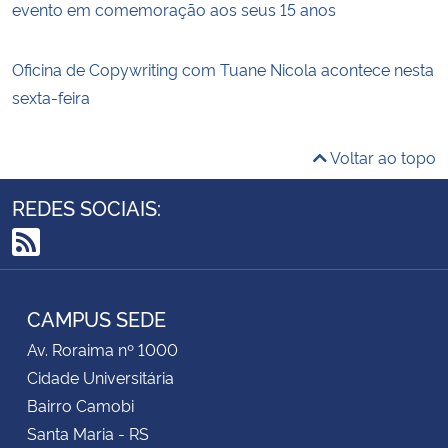
evento em comemoração aos seus 15 anos
Oficina de Copywriting com Tuane Nicola acontece nesta
sexta-feira
Voltar ao topo
REDES SOCIAIS:
RSS
CAMPUS SEDE
Av. Roraima nº 1000
Cidade Universitária
Bairro Camobi
Santa Maria - RS