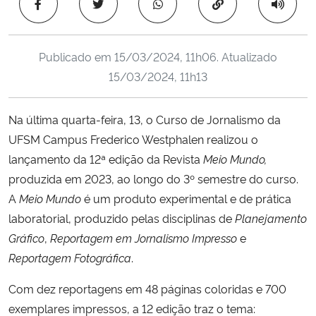
Copiar para área 
Ministério da Cidadania
Ministério da Saúde
Publicado em
15/03/2024, 11h06
. Atualizado
15/03/2024, 11h13
Ministério de Minas e Energia
Na última quarta-feira, 13, o Curso de Jornalismo da
Ministério da Ciência, Tecnologia, Inovações e Comunicações
UFSM Campus Frederico Westphalen realizou o
lançamento da 12ª edição da Revista
Meio Mundo,
Ministério do Meio Ambiente
produzida em 2023, ao longo do 3º semestre do curso.
A
Meio Mundo
é um produto experimental e de prática
Ministério do Turismo
laboratorial, produzido pelas disciplinas de
Planejamento
Gráfico
,
Reportagem em Jornalismo Impresso
e
Ministério do Desenvolvimento Regional
Reportagem Fotográfica
.
Controladoria-Geral da União
Com dez reportagens em 48 páginas coloridas e 700
exemplares impressos, a 12 edição traz o tema:
Ministério da Mulher, da Família e dos Direitos Humanos