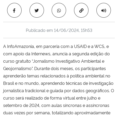
Ministério da Cidadania
Copiar para área 
Ministério da Saúde
Publicado em
14/06/2024, 15h53
Ministério de Minas e Energia
A InfoAmazonia, em parceria com a USAID e a WCS, e
Ministério da Ciência, Tecnologia, Inovações e Comunicações
com apoio da Internews, anuncia a segunda edição do
curso gratuito “Jornalismo Investigativo Ambiental e
Ministério do Meio Ambiente
Geojornalismo”. Durante dois meses, os participantes
Ministério do Turismo
aprenderão temas relacionados à política ambiental no
Brasil e no mundo, aprendendo técnicas de investigação
Ministério do Desenvolvimento Regional
jornalística tradicional e guiada por dados geográficos. O
curso será realizado de forma virtual entre julho e
Controladoria-Geral da União
setembro de 2024, com aulas síncronas e assíncronas
duas vezes por semana, totalizando aproximadamente
Ministério da Mulher, da Família e dos Direitos Humanos