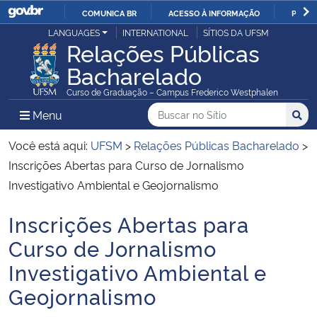
COMUNICA BR
ACESSO À INFORMAÇÃO
PARTI
Casa Civil
LANGUAGES
INTERNATIONAL
SÍTIOS DA UFSM
IR
Relações Públicas
PARA
Bacharelado
Ministério da Justiça e Segurança Pública
O
Curso de Graduação – Campus Frederico Westphalen
CONTEÚDO
Ministério da Defesa
Buscar no no Sítio
Busca
Busca:
Menu Principal do Sítio
Menu
Busc
Ministério das Relações Exteriores
Você está aqui:
UFSM
>
Relações Públicas Bacharelado
>
Inscrições Abertas para Curso de Jornalismo
Ministério da Economia
Investigativo Ambiental e Geojornalismo
Inscrições Abertas para
Ministério da Infraestrutura
Início do conteúdo
Curso de Jornalismo
Ministério da Agricultura, Pecuária e Abastecimento
Investigativo Ambiental e
Geojornalismo
Ministério da Educação