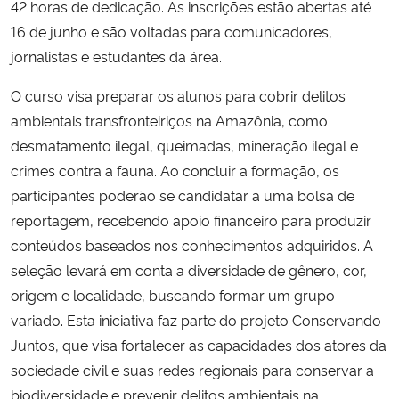
42 horas de dedicação. As inscrições estão abertas até
16 de junho e são voltadas para comunicadores,
Secretaria-Geral
jornalistas e estudantes da área.
Secretaria de Governo
O curso visa preparar os alunos para cobrir delitos
ambientais transfronteiriços na Amazônia, como
Gabinete de Segurança Institucional
desmatamento ilegal, queimadas, mineração ilegal e
crimes contra a fauna. Ao concluir a formação, os
Advocacia-Geral da União
participantes poderão se candidatar a uma bolsa de
reportagem, recebendo apoio financeiro para produzir
Banco Central do Brasil
conteúdos baseados nos conhecimentos adquiridos. A
seleção levará em conta a diversidade de gênero, cor,
Planalto
origem e localidade, buscando formar um grupo
variado. Esta iniciativa faz parte do projeto Conservando
Juntos, que visa fortalecer as capacidades dos atores da
sociedade civil e suas redes regionais para conservar a
biodiversidade e prevenir delitos ambientais na