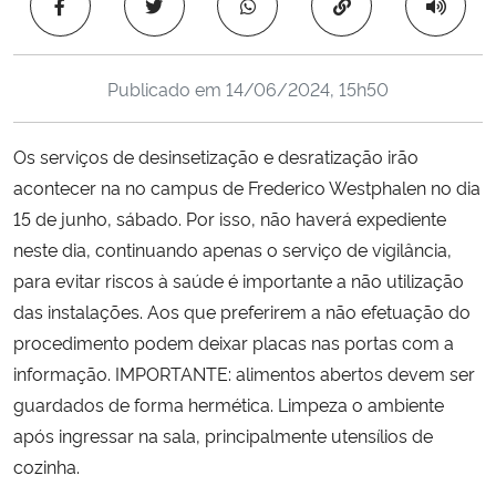
Copiar para área 
Ministério da Cidadania
Ministério da Saúde
Publicado em
14/06/2024, 15h50
Ministério de Minas e Energia
Os serviços de desinsetização e desratização irão
acontecer na no campus de Frederico Westphalen no dia
Ministério da Ciência, Tecnologia, Inovações e Comunicações
15 de junho, sábado. Por isso, não haverá expediente
neste dia, continuando apenas o serviço de vigilância,
Ministério do Meio Ambiente
para evitar riscos à saúde é importante a não utilização
das instalações. Aos que preferirem a não efetuação do
Ministério do Turismo
procedimento podem deixar placas nas portas com a
informação. IMPORTANTE: alimentos abertos devem ser
Ministério do Desenvolvimento Regional
guardados de forma hermética. Limpeza o ambiente
Controladoria-Geral da União
após ingressar na sala, principalmente utensílios de
cozinha.
Ministério da Mulher, da Família e dos Direitos Humanos