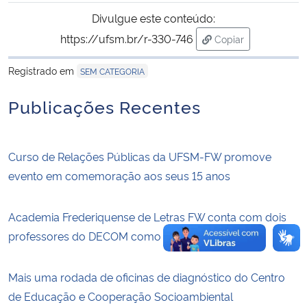
Divulgue este conteúdo:
Secretaria-Geral
https://ufsm.br/r-330-746
Copiar
para área de trans
Secretaria de Governo
Registrado em
SEM CATEGORIA
Publicações Recentes
Gabinete de Segurança Institucional
Advocacia-Geral da União
Curso de Relações Públicas da UFSM-FW promove
evento em comemoração aos seus 15 anos
Banco Central do Brasil
Planalto
Academia Frederiquense de Letras FW conta com dois
professores do DECOM como membros
Mais uma rodada de oficinas de diagnóstico do Centro
de Educação e Cooperação Socioambiental