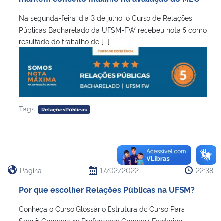
Na segunda-feira, dia 3 de julho, o Curso de Relações
Secretaria-Geral
Públicas Bacharelado da UFSM-FW recebeu nota 5 como
resultado do trabalho de [...]
Secretaria de Governo
Gabinete de Segurança Institucional
Advocacia-Geral da União
Tags:
RelaçõesPúblicas
Banco Central do Brasil
Planalto
Página
17/02/2022
22:38
Por que escolher Relações Públicas na UFSM?
Conheça o Curso Glossário Estrutura do Curso Para
Seguir Conheça os Professores Conheça Frederico