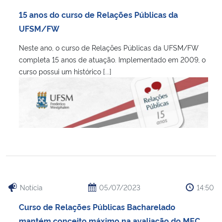
Ministério da Cidadania
15 anos do curso de Relações Públicas da
UFSM/FW
Ministério da Saúde
Neste ano, o curso de Relações Públicas da UFSM/FW
completa 15 anos de atuação. Implementado em 2009, o
Ministério de Minas e Energia
curso possui um histórico [...]
Ministério da Ciência, Tecnologia, Inovações e Comunicações
Ministério do Meio Ambiente
Ministério do Turismo
Ministério do Desenvolvimento Regional
Notícia
05/07/2023
14:50
Controladoria-Geral da União
Curso de Relações Públicas Bacharelado
Ministério da Mulher, da Família e dos Direitos Humanos
mantém conceito máximo na avaliação do MEC