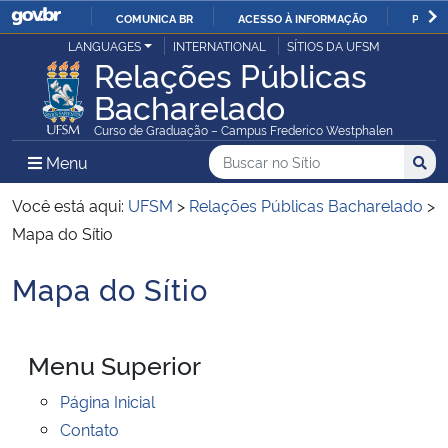
COMUNICA BR
ACESSO À INFORMAÇÃO
PARTI
Casa Civil
LANGUAGES
INTERNATIONAL
SÍTIOS DA UFSM
IR
Relações Públicas
PARA
Bacharelado
Ministério da Justiça e Segurança Pública
O
Curso de Graduação – Campus Frederico Westphalen
CONTEÚDO
Ministério da Defesa
Buscar no no Sítio
Busca
Busca:
Menu Principal do Sítio
Menu
Busc
Ministério das Relações Exteriores
Você está aqui:
UFSM
>
Relações Públicas Bacharelado
>
Mapa do Sítio
Ministério da Economia
Mapa do Sítio
Início do conteúdo
Ministério da Infraestrutura
Menu Superior
Ministério da Agricultura, Pecuária e Abastecimento
Página Inicial
Ministério da Educação
Contato