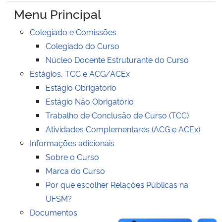
Ministério da Cidadania
Menu Principal
Colegiado e Comissões
Ministério da Saúde
Colegiado do Curso
Núcleo Docente Estruturante do Curso
Ministério de Minas e Energia
Estágios, TCC e ACG/ACEx
Estágio Obrigatório
Ministério da Ciência, Tecnologia, Inovações e Comunicações
Estágio Não Obrigatório
Ministério do Meio Ambiente
Trabalho de Conclusão de Curso (TCC)
Atividades Complementares (ACG e ACEx)
Ministério do Turismo
Informações adicionais
Sobre o Curso
Ministério do Desenvolvimento Regional
Marca do Curso
Por que escolher Relações Públicas na
Controladoria-Geral da União
UFSM?
Documentos
Ministério da Mulher, da Família e dos Direitos Humanos