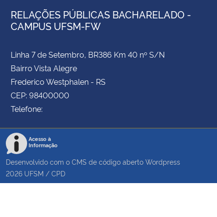
RELAÇÕES PÚBLICAS BACHARELADO -
CAMPUS UFSM-FW
Linha 7 de Setembro, BR386 Km 40 nº S/N
Bairro Vista Alegre
Frederico Westphalen - RS
CEP: 98400000
Telefone:
Acesso à
Informação
Desenvolvido com o CMS de código aberto
Wordpress
2026
UFSM
/
CPD