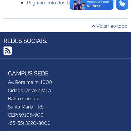
Regulamento dos Laboratórios do DECOM
Secretaria-Geral
Voltar ao topo
Secretaria de Governo
REDES SOCIAIS:
Gabinete de Segurança Institucional
RSS
Advocacia-Geral da União
CAMPUS SEDE
Banco Central do Brasil
Av. Roraima nº 1000
Cidade Universitária
Planalto
Bairro Camobi
Santa Maria - RS
CEP: 97105-900
+55 (55) 3220-8000