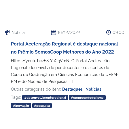
Secretaria-Geral
Secretaria de Governo
Notícia
16/12/2022
09:00
Portal Aceleração Regional é destaque nacional
Gabinete de Segurança Institucional
no Prêmio SomosCoop Melhores do Ano 2022
Advocacia-Geral da União
Https://youtu.be/58-YuCgVmNsO Portal Aceleração
Regional, desenvolvido por docentes e discentes do
Curso de Graduação em Ciências Econômicas da UFSM-
Banco Central do Brasil
PM e do Núcleo de Pesquisas [...]
Outras categorias do item:
Destaques
,
Notícias
Planalto
Tags:
#desenvolvimentoregional
#empreendedorismo
#inovação
#pesquisa