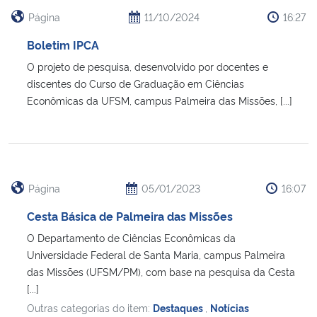
Ministério da Cidadania
Página
11/10/2024
16:27
Boletim IPCA
Ministério da Saúde
O projeto de pesquisa, desenvolvido por docentes e
discentes do Curso de Graduação em Ciências
Ministério de Minas e Energia
Econômicas da UFSM, campus Palmeira das Missões, [...]
Ministério da Ciência, Tecnologia, Inovações e Comunicações
Ministério do Meio Ambiente
Página
05/01/2023
16:07
Ministério do Turismo
Cesta Básica de Palmeira das Missões
O Departamento de Ciências Econômicas da
Ministério do Desenvolvimento Regional
Universidade Federal de Santa Maria, campus Palmeira
das Missões (UFSM/PM), com base na pesquisa da Cesta
Controladoria-Geral da União
[...]
Outras categorias do item:
Destaques
,
Notícias
Ministério da Mulher, da Família e dos Direitos Humanos