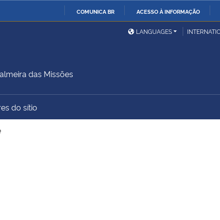
COMUNICA BR
ACESSO À INFORMAÇÃO
Ministério da Defesa
Ministério das Relações
Mini
IR
LANGUAGES
INTERNATI
Exteriores
PARA
O
Ministério da Cidadania
Ministério da Saúde
Mini
CONTEÚDO
lmeira das Missões
es do sítio
Ministério do
Controladoria-Geral da
Mini
Desenvolvimento Regional
União
Famí
e
Hum
Advocacia-Geral da União
Banco Central do Brasil
Plan