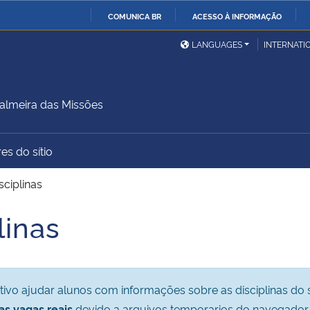
COMUNICA BR
ACESSO À INFORMAÇÃO
Ministério da Defesa
Ministério das Relações
Mini
IR
LANGUAGES
INTERNATI
Exteriores
PARA
O
Ministério da Cidadania
Ministério da Saúde
Mini
CONTEÚDO
lmeira das Missões
es do sítio
Ministério do
Controladoria-Geral da
Mini
Desenvolvimento Regional
União
Famí
sciplinas
Hum
linas
Advocacia-Geral da União
Banco Central do Brasil
Plan
ivo ajudar alunos com informações sobre as disciplinas do 
as vagas reais
devido a arquivos temporarios do navegador.