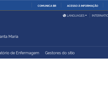
COMUNICA BR
ACESSO À INFORMAÇÃO
Ministério da Defesa
Ministério das Relações
Mini
IR
LANGUAGES
INTERNATI
Exteriores
PARA
O
Ministério da Cidadania
Ministério da Saúde
Mini
CONTEÚDO
anta Maria
atório de Enfermagem
Gestores do sítio
Ministério do
Controladoria-Geral da
Mini
Desenvolvimento Regional
União
Famí
Hum
Advocacia-Geral da União
Banco Central do Brasil
Plan