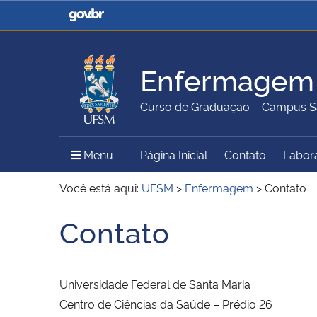
Casa Civil
Ministério da Justiça e
Segurança Pública
Enfermagem
Ministério da Agricultura,
Ministério da Educação
Curso de Graduação – Campus S
Pecuária e Abastecimento
Menu Principal do Sítio
Menu
Página Inicial
Contato
Labor
Ministério do Meio Ambiente
Ministério do Turismo
Você está aqui:
UFSM
>
Enfermagem
>
Contato
Contato
Início do conteúdo
Secretaria de Governo
Gabinete de Segurança
Institucional
Universidade Federal de Santa Maria
Centro de Ciências da Saúde – Prédio 26