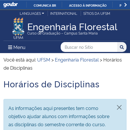
COMUNICA BR
ACESSO À INFORMAÇÃO
PARTI
Casa Civil
LANGUAGES
INTERNATIONAL
SÍTIOS DA UFSM
IR
PARA
Engenharia Florestal
Ministério da Justiça e Segurança Pública
O
Curso de Graduação – Campus Santa Maria
CONTEÚDO
Ministério da Defesa
Buscar no no Sítio
Busca
Busca:
Menu Principal do Sítio
Menu
Busc
Ministério das Relações Exteriores
Você está aqui:
UFSM
>
Engenharia Florestal
>
Horários
de Disciplinas
Ministério da Economia
Horários de Disciplinas
Início do conteúdo
Ministério da Infraestrutura
Ministério da Agricultura, Pecuária e Abastecimento
As informações aqui presentes tem como
objetivo ajudar alunos com informações sobre
Ministério da Educação
as disciplinas do semestre corrente do curso.