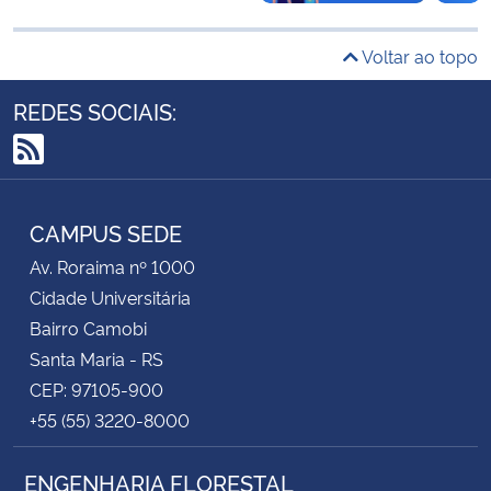
Secretaria-Geral
Voltar ao topo
REDES SOCIAIS:
Secretaria de Governo
Gabinete de Segurança Institucional
RSS
Advocacia-Geral da União
CAMPUS SEDE
Av. Roraima nº 1000
Banco Central do Brasil
Cidade Universitária
Bairro Camobi
Planalto
Santa Maria - RS
CEP: 97105-900
+55 (55) 3220-8000
ENGENHARIA FLORESTAL