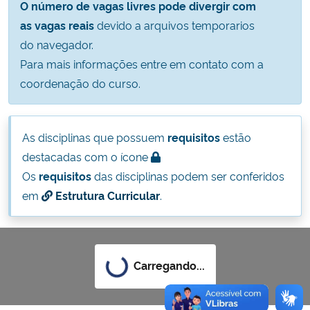
O número de vagas livres pode divergir com
Ministério da Cidadania
as vagas reais
devido a arquivos temporarios
do navegador.
Ministério da Saúde
Para mais informações entre em contato com a
coordenação do curso.
Ministério de Minas e Energia
Ministério da Ciência, Tecnologia, Inovações e Comunicações
As disciplinas que possuem
requisitos
estão
destacadas com o ícone
Ministério do Meio Ambiente
Os
requisitos
das disciplinas podem ser conferidos
em
Estrutura Curricular
.
Ministério do Turismo
Ministério do Desenvolvimento Regional
Carregando...
Controladoria-Geral da União
Ministério da Mulher, da Família e dos Direitos Humanos