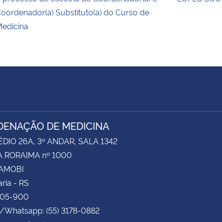
oordenador(a) Substituto(a) do Curso de
edicina
ENAÇÃO DE MEDICINA
ÉDIO 26A, 3º ANDAR, SALA 1342
 RORAIMA nº 1000
CAMOBI
ria - RS
105-900
e/Whatsapp: (55) 3178-0882