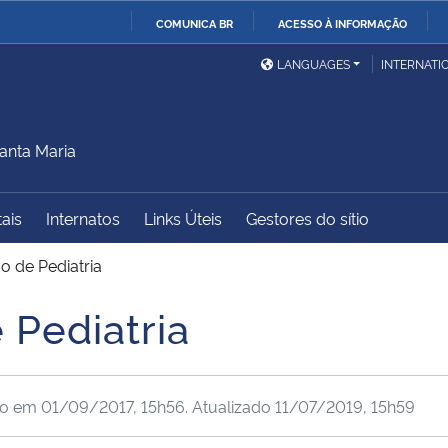
COMUNICA BR
ACESSO À INFORMAÇÃO
Ministério da Defesa
Ministério das Relações
Mini
IR
LANGUAGES
INTERNATI
Exteriores
PARA
O
Ministério da Cidadania
Ministério da Saúde
Mini
CONTEÚDO
anta Maria
tais
Internatos
Links Úteis
Gestores do sítio
Ministério do
Controladoria-Geral da
Mini
Desenvolvimento Regional
União
Famí
o de Pediatria
Hum
 Pediatria
Advocacia-Geral da União
Banco Central do Brasil
Plan
do em
01/09/2017, 15h56
. Atualizado
11/07/2019, 15h59