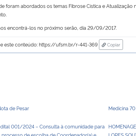
nde foram abordados os temas Fibrose Cística e Atualização
to.
s encontrá-los no próximo serão, dia 29/09/2017.
e este conteúdo:
https://ufsm.br/r-441-369
Copiar
para área de
ota de Pesar
Medicina 70
dital 001/2024 – Consulta à comunidade para
HOMENAGEM
 processo de escolha de Coordenador(a) e
LOPES SO