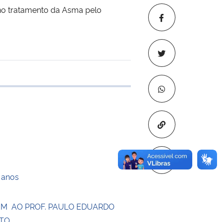
 no tratamento da Asma pelo
 transferência
Copiar para áre
 anos
 AO PROF. PAULO EDUARDO
UTO