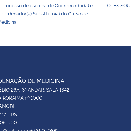
 processo de escolha de Coordenador(a) e
LOPES SO
oordenador(a) Substituto(a) do Curso de
edicina
ENAÇÃO DE MEDICINA
ÉDIO 26A, 3º ANDAR, SALA 1342
 RORAIMA nº 1000
CAMOBI
ria - RS
105-900
e/Whatsapp: (55) 3178-0882