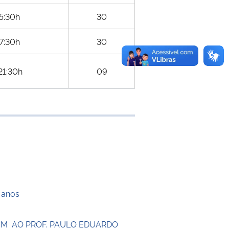
15:30h
30
17:30h
30
21:30h
09
 transferência
 anos
 AO PROF. PAULO EDUARDO