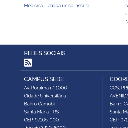
Medicina – chapa única inscrita
o
C
M
REDES SOCIAIS:
RSS
CAMPUS SEDE
COORD
Av. Roraima nº 1000
CCS, PR
Cidade Universitária
AVENIDA
Bairro Camobi
Bairro 
Santa Maria - RS
Santa Ma
CEP: 97105-900
CEP: 97
+55 (55) 3220-8000
Telefon