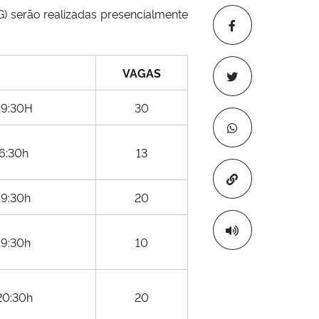
) serão realizadas presencialmente
VAGAS
 19:30H
30
16:30h
13
Copiar para áre
19:30h
20
19:30h
10
 20:30h
20