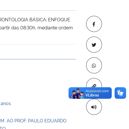
) GERONTOLOGIA BÁSICA: ENFOQUE
partir das 08:30h, mediante ordem
 transferência
Copiar para áre
 anos
 AO PROF. PAULO EDUARDO
UTO