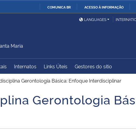
COMUNICA BR
ACESSO À INFORMAÇÃO
Ministério da Defesa
Ministério das Relações
Mini
IR
LANGUAGES
INTERNATI
Exteriores
PARA
O
Ministério da Cidadania
Ministério da Saúde
Mini
CONTEÚDO
anta Maria
tais
Internatos
Links Úteis
Gestores do sítio
Ministério do
Controladoria-Geral da
Mini
Desenvolvimento Regional
União
Famí
disciplina Gerontologia Básica: Enfoque Interdisciplinar
Hum
iplina Gerontologia Bá
Advocacia-Geral da União
Banco Central do Brasil
Plan