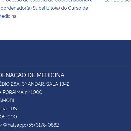
oordenador(a) Substituto(a) do Curso de
edicina
ENAÇÃO DE MEDICINA
ÉDIO 26A, 3º ANDAR, SALA 1342
 RORAIMA nº 1000
CAMOBI
ria - RS
105-900
e/Whatsapp: (55) 3178-0882