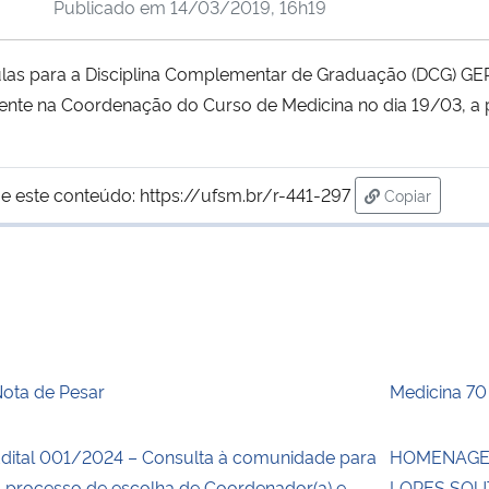
Publicado em
14/03/2019, 16h19
culas para a Disciplina Complementar de Graduação (DCG
nte na Coordenação do Curso de Medicina no dia 19/03, a 
e este conteúdo:
https://ufsm.br/r-441-297
Copiar
para área de
ota de Pesar
Medicina 70
dital 001/2024 – Consulta à comunidade para
HOMENAGEM
 processo de escolha de Coordenador(a) e
LOPES SO