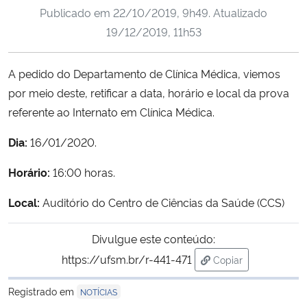
Publicado em
22/10/2019, 9h49
. Atualizado
Ministério da Cidadania
19/12/2019, 11h53
Ministério da Saúde
A pedido do Departamento de Clínica Médica, viemos
Ministério de Minas e Energia
por meio deste, retificar a data, horário e local da prova
referente ao Internato em Clínica Médica.
Ministério da Ciência, Tecnologia, Inovações e Comunicações
Dia:
16/01/2020.
Ministério do Meio Ambiente
Horário:
16:00 horas.
Ministério do Turismo
Local:
Auditório do Centro de Ciências da Saúde (CCS)
Ministério do Desenvolvimento Regional
Divulgue este conteúdo:
https://ufsm.br/r-441-471
Copiar
Controladoria-Geral da União
para área de trans
Registrado em
NOTÍCIAS
Ministério da Mulher, da Família e dos Direitos Humanos