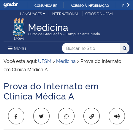
COMUNICA BR
ACESSO À INFORMAÇÃO
PARTI
Casa Civil
LANGUAGES
INTERNATIONAL
SÍTIOS DA UFSM
IR
PARA
Medicina
Ministério da Justiça e Segurança Pública
O
Curso de Graduação – Campus Santa Maria
CONTEÚDO
Ministério da Defesa
Buscar no no Sítio
Busca
Busca:
Menu Principal do Sítio
Menu
Busc
Ministério das Relações Exteriores
Você está aqui:
UFSM
>
Medicina
>
Prova do Internato
em Clínica Médica A
Ministério da Economia
Prova do Internato em
Início do conteúdo
Ministério da Infraestrutura
Clínica Médica A
Ministério da Agricultura, Pecuária e Abastecimento
Copiar para área 
Ministério da Educação