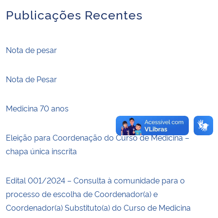
Publicações Recentes
Secretaria-Geral
Secretaria de Governo
Nota de pesar
Gabinete de Segurança Institucional
Nota de Pesar
Advocacia-Geral da União
Medicina 70 anos
Banco Central do Brasil
Eleição para Coordenação do Curso de Medicina –
chapa única inscrita
Planalto
Edital 001/2024 – Consulta à comunidade para o
processo de escolha de Coordenador(a) e
Coordenador(a) Substituto(a) do Curso de Medicina