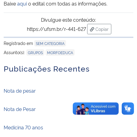
Baixe
aqui
o edital com todas as informações.
Secretaria-Geral
Divulgue este conteúdo:
https://ufsm.br/r-441-627
Copiar
Secretaria de Governo
para área de trans
Registrado em
SEM CATEGORIA
Gabinete de Segurança Institucional
,
Assunto(s):
GRUPOS
MORFOEDUCA
Advocacia-Geral da União
Publicações Recentes
Banco Central do Brasil
Nota de pesar
Planalto
Nota de Pesar
Medicina 70 anos