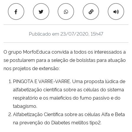
Ministério da Cidadania
Copiar para área 
Ministério da Saúde
Publicado em
23/07/2020, 15h47
Ministério de Minas e Energia
O grupo MorfoEduca convida a todos os interessados a
Ministério da Ciência, Tecnologia, Inovações e Comunicações
se postularem para a seleção de bolsistas para atuação
nos projetos de extensão:
Ministério do Meio Ambiente
PINGOTA E VARRE-VARRE. Uma proposta lúdica de
Ministério do Turismo
alfabetização científica sobre as células do sistema
respiratório e os malefícios do fumo passivo e do
Ministério do Desenvolvimento Regional
tabagismo.
Alfabetização Científica sobre as células Alfa e Beta
Controladoria-Geral da União
na prevenção do Diabetes mellitos tipo2.
Ministério da Mulher, da Família e dos Direitos Humanos