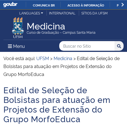
COMUNICA BR
ACESSO À INFORMAÇÃO
PARTI
Casa Civil
LANGUAGES
INTERNATIONAL
SÍTIOS DA UFSM
IR
PARA
Medicina
Ministério da Justiça e Segurança Pública
O
Curso de Graduação – Campus Santa Maria
CONTEÚDO
Ministério da Defesa
Buscar no no Sítio
Busca
Busca:
Menu Principal do Sítio
Menu
Busc
Ministério das Relações Exteriores
Você está aqui:
UFSM
>
Medicina
>
Edital de Seleção de
Bolsistas para atuação em Projetos de Extensão do
Ministério da Economia
Grupo MorfoEduca
Edital de Seleção de
Ministério da Infraestrutura
Início do conteúdo
Bolsistas para atuação em
Ministério da Agricultura, Pecuária e Abastecimento
Projetos de Extensão do
Grupo MorfoEduca
Ministério da Educação