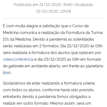
Publicado em
21/12/2020, 9h40
. Atualizado
Ministério da Cidadania
21/12/2020, 12h08
Ministério da Saúde
É com muita alegria e satisfação que o Curso de
Ministério de Minas e Energia
Medicina comunica a realização da Formatura da Turma
101 da Medicina. Devido a pandemia as solenidades
Ministério da Ciência, Tecnologia, Inovações e Comunicações
serão realizadas em 2 formatos. Dia 22/12/2020 às 09h
será realizada a formatura dos alunos que optaram por
Ministério do Meio Ambiente
videoconferência
e dia 23/12/2020 às 09h em formato
de gabinete em ambiente aberto, em frente ao planetário
Ministério do Turismo
(
link
).
Ministério do Desenvolvimento Regional
Gostaríamos de estar realizando a formatura solene,
com todos os alunos, conforme havia sido previsto,
Controladoria-Geral da União
entretanto devido à pandemia fomos obrigados a
realizar em outro formato. Mesmo assim, será um
Ministério da Mulher, da Família e dos Direitos Humanos