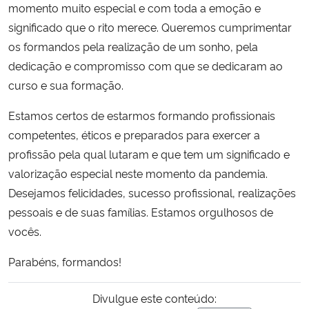
momento muito especial e com toda a emoção e
significado que o rito merece. Queremos cumprimentar
Secretaria-Geral
os formandos pela realização de um sonho, pela
dedicação e compromisso com que se dedicaram ao
Secretaria de Governo
curso e sua formação.
Gabinete de Segurança Institucional
Estamos certos de estarmos formando profissionais
competentes, éticos e preparados para exercer a
Advocacia-Geral da União
profissão pela qual lutaram e que tem um significado e
valorização especial neste momento da pandemia.
Banco Central do Brasil
Desejamos felicidades, sucesso profissional, realizações
pessoais e de suas famílias. Estamos orgulhosos de
Planalto
vocês.
Parabéns, formandos!
Divulgue este conteúdo: