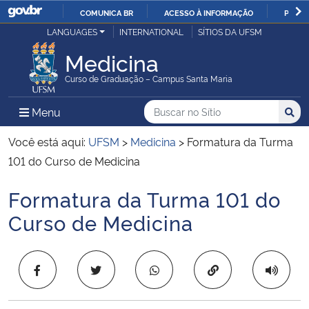
COMUNICA BR
ACESSO À INFORMAÇÃO
PARTI
Casa Civil
LANGUAGES
INTERNATIONAL
SÍTIOS DA UFSM
IR
PARA
Medicina
Ministério da Justiça e Segurança Pública
O
Curso de Graduação – Campus Santa Maria
CONTEÚDO
Ministério da Defesa
Buscar no no Sítio
Busca
Busca:
Menu Principal do Sítio
Menu
Busc
Ministério das Relações Exteriores
Você está aqui:
UFSM
>
Medicina
>
Formatura da Turma
101 do Curso de Medicina
Ministério da Economia
Formatura da Turma 101 do
Início do conteúdo
Ministério da Infraestrutura
Curso de Medicina
Ministério da Agricultura, Pecuária e Abastecimento
Copiar para área 
Ministério da Educação