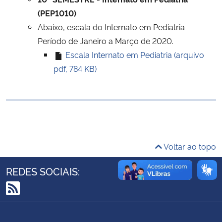
Ministério da Cidadania
(PEP1010)
Abaixo, escala do Internato em Pediatria -
Ministério da Saúde
Período de Janeiro a Março de 2020.
Escala Internato em Pediatria (arquivo
Ministério de Minas e Energia
pdf, 784 KB)
Ministério da Ciência, Tecnologia, Inovações e Comunicações
Ministério do Meio Ambiente
Ministério do Turismo
Voltar ao topo
Ministério do Desenvolvimento Regional
REDES SOCIAIS:
Controladoria-Geral da União
RSS
Ministério da Mulher, da Família e dos Direitos Humanos