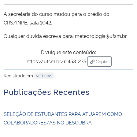
Ministério da Cidadania
A secretaria do curso mudou para o prédio do
Ministério da Saúde
CRS/INPE, sala 1042.
Qualquer dúvida escreva para: meteorologia@ufsm.br
Ministério de Minas e Energia
Divulgue este conteúdo:
Ministério da Ciência, Tecnologia, Inovações e Comunicações
https://ufsm.br/r-453-235
Copiar
para área de trans
Ministério do Meio Ambiente
Registrado em
NOTÍCIAS
Ministério do Turismo
Publicações Recentes
Ministério do Desenvolvimento Regional
SELEÇÃO DE ESTUDANTES PARA ATUAREM COMO
Controladoria-Geral da União
COLABORADORES/AS NO DESCUBRA
Ministério da Mulher, da Família e dos Direitos Humanos