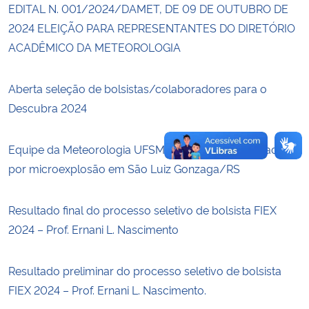
EDITAL N. 001/2024/DAMET, DE 09 DE OUTUBRO DE
2024 ELEIÇÃO PARA REPRESENTANTES DO DIRETÓRIO
Secretaria-Geral
ACADÊMICO DA METEOROLOGIA
Secretaria de Governo
Aberta seleção de bolsistas/colaboradores para o
Gabinete de Segurança Institucional
Descubra 2024
Advocacia-Geral da União
Equipe da Meteorologia UFSM analisa danos causados
por microexplosão em São Luiz Gonzaga/RS
Banco Central do Brasil
Resultado final do processo seletivo de bolsista FIEX
Planalto
2024 – Prof. Ernani L. Nascimento
Resultado preliminar do processo seletivo de bolsista
FIEX 2024 – Prof. Ernani L. Nascimento.