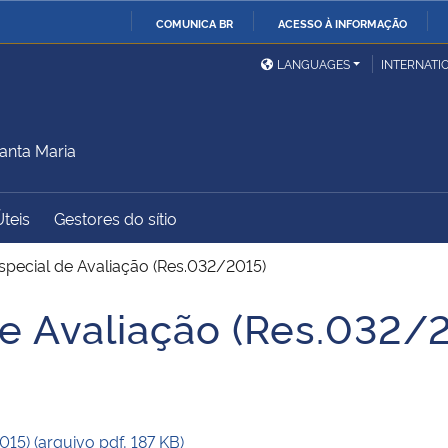
COMUNICA BR
ACESSO À INFORMAÇÃO
Ministério da Defesa
Ministério das Relações
Mini
IR
LANGUAGES
INTERNATI
Exteriores
PARA
a
O
Ministério da Cidadania
Ministério da Saúde
Mini
CONTEÚDO
anta Maria
Úteis
Gestores do sítio
Ministério do
Controladoria-Geral da
Mini
Desenvolvimento Regional
União
Famí
pecial de Avaliação (Res.032/2015)
Hum
e Avaliação (Res.032/
Advocacia-Geral da União
Banco Central do Brasil
Plan
15) (arquivo pdf, 187 KB)