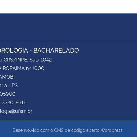
ROLOGIA - BACHARELADO
do CRS/INPE, Sala 1042
 RORAIMA nº 1000
CAMOBI
ria - RS
105900
: 3220-8616
logia@ufsm.br
Desenvolvido com o CMS de código aberto
Wordpress