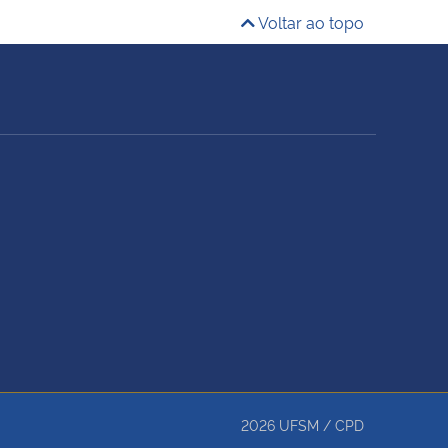
Voltar ao topo
2026
UFSM
/
CPD