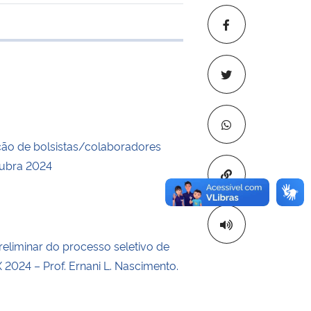
 transferência
ção de bolsistas/colaboradores
cubra 2024
Copiar para áre
reliminar do processo seletivo de
X 2024 – Prof. Ernani L. Nascimento.