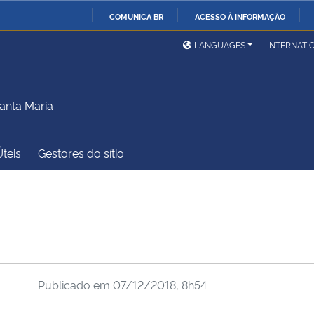
COMUNICA BR
ACESSO À INFORMAÇÃO
Ministério da Defesa
Ministério das Relações
Mini
IR
LANGUAGES
INTERNATI
Exteriores
PARA
a
O
Ministério da Cidadania
Ministério da Saúde
Mini
CONTEÚDO
anta Maria
Úteis
Gestores do sítio
Ministério do
Controladoria-Geral da
Mini
Desenvolvimento Regional
União
Famí
Hum
Advocacia-Geral da União
Banco Central do Brasil
Plan
Publicado em
07/12/2018, 8h54