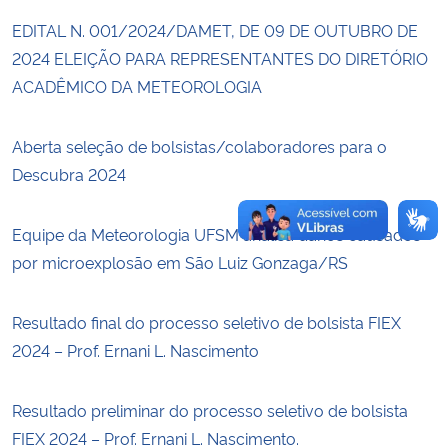
EDITAL N. 001/2024/DAMET, DE 09 DE OUTUBRO DE
Secretaria-Geral
2024 ELEIÇÃO PARA REPRESENTANTES DO DIRETÓRIO
ACADÊMICO DA METEOROLOGIA
Secretaria de Governo
Aberta seleção de bolsistas/colaboradores para o
Gabinete de Segurança Institucional
Descubra 2024
Advocacia-Geral da União
Equipe da Meteorologia UFSM analisa danos causados
Banco Central do Brasil
por microexplosão em São Luiz Gonzaga/RS
Planalto
Resultado final do processo seletivo de bolsista FIEX
2024 – Prof. Ernani L. Nascimento
Resultado preliminar do processo seletivo de bolsista
FIEX 2024 – Prof. Ernani L. Nascimento.