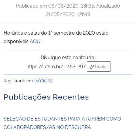
Publicado em
06/03/2020, 13h35
. Atualizado
Ministério da Cidadania
21/05/2020, 12h48
Ministério da Saúde
Horários e salas do 1º semestre de 2020 estão
Ministério de Minas e Energia
disponíveis
AQUI
.
Ministério da Ciência, Tecnologia, Inovações e Comunicações
Divulgue este conteúdo:
https://ufsm.br/r-453-297
Copiar
Ministério do Meio Ambiente
para área de trans
Registrado em
NOTÍCIAS
Ministério do Turismo
Publicações Recentes
Ministério do Desenvolvimento Regional
SELEÇÃO DE ESTUDANTES PARA ATUAREM COMO
Controladoria-Geral da União
COLABORADORES/AS NO DESCUBRA
Ministério da Mulher, da Família e dos Direitos Humanos